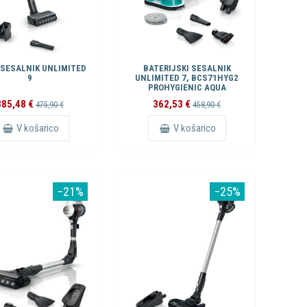
 SESALNIK UNLIMITED
BATERIJSKI SESALNIK
9
UNLIMITED 7, BCS71HYG2
PROHYGIENIC AQUA
385,48 €
362,53 €
475,90 €
458,90 €
V košarico
V košarico
−21%
−25%