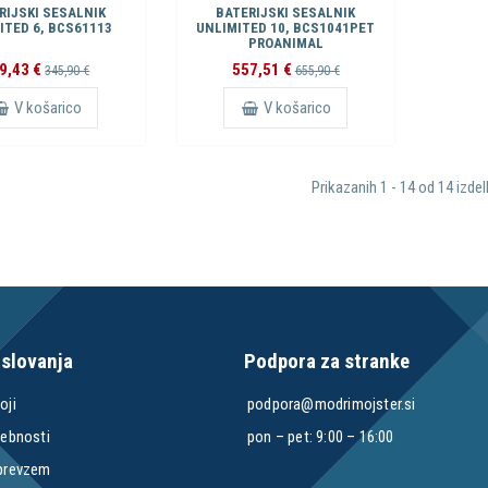
RIJSKI SESALNIK
BATERIJSKI SESALNIK
ITED 6, BCS61113
UNLIMITED 10, BCS1041PET
PROANIMAL
9,43 €
557,51 €
345,90 €
655,90 €
V košarico
V košarico
Prikazanih 1 - 14 od 14 izde
oslovanja
Podpora za stranke
oji
podpora@modrimojster.si
sebnosti
pon – pet: 9:00 – 16:00
 prevzem