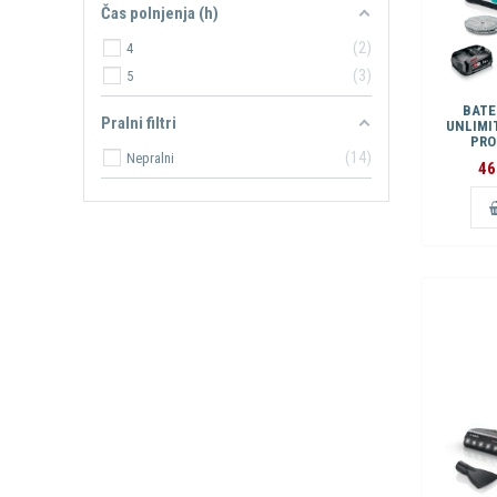
Čas polnjenja (h)
2
4
3
5
BATE
Pralni filtri
UNLIMI
PRO
14
Nepralni
46