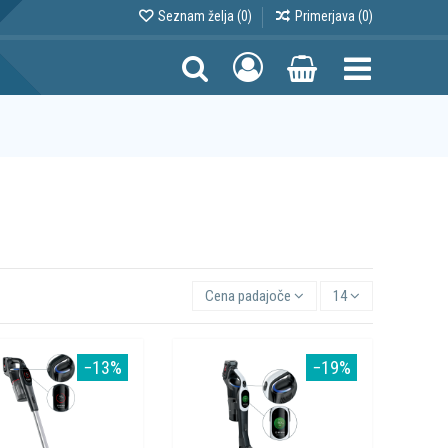
Seznam želja (
0
)
Primerjava (
0
)
Cena padajoče
14
−13%
−19%