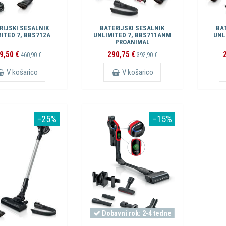
RIJSKI SESALNIK
BATERIJSKI SESALNIK
BAT
ITED 7, BBS712A
UNLIMITED 7, BBS711ANM
UNL
PROANIMAL
9,50 €
290,75 €
460,90 €
392,90 €
V košarico
V košarico
−25%
−15%
Dobavni rok: 2-4 tedne