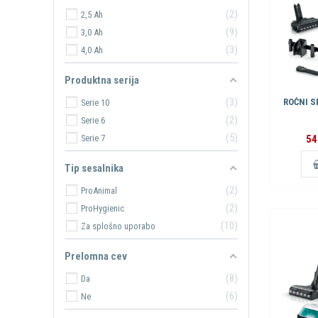
2
2,5 Ah
9
3,0 Ah
3
4,0 Ah
Produktna serija
3
ROČNI S
Serie 10
2
Serie 6
5
Serie 7
54
Tip sesalnika
2
ProAnimal
2
ProHygienic
10
Za splošno uporabo
Prelomna cev
8
Da
6
Ne