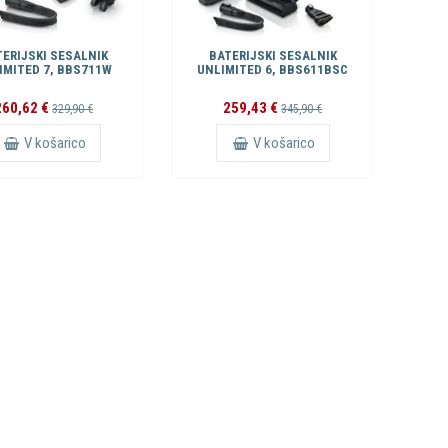
ERIJSKI SESALNIK
BATERIJSKI SESALNIK
IMITED 7, BBS711W
UNLIMITED 6, BBS611BSC
260,62 €
259,43 €
329,90 €
345,90 €
V košarico
V košarico