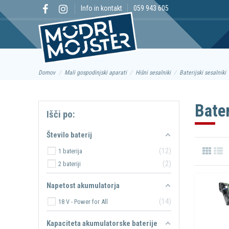
Info in kontakt
059 943 605
Domov
Mali gospodinjski aparati
Hišni sesalniki
Baterijski sesalniki
Bater
Išči po:
Število baterij
12
1 baterija
2
2 bateriji
Napetost akumulatorja
14
18 V - Power for All
Kapaciteta akumulatorske baterije