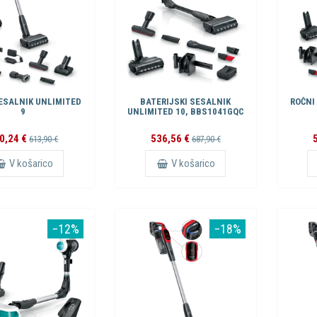
ESALNIK UNLIMITED
BATERIJSKI SESALNIK
ROČNI
9
UNLIMITED 10, BBS1041GQC
0,24 €
536,56 €
613,90 €
687,90 €
V košarico
V košarico
−12%
−18%