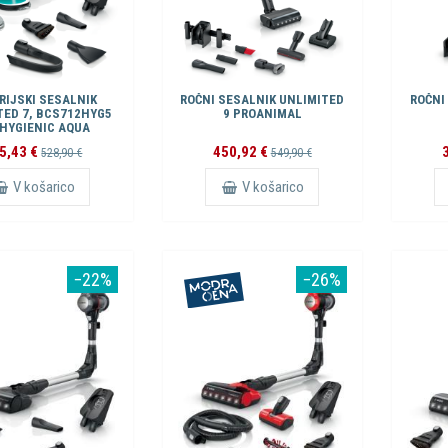
RIJSKI SESALNIK
ROČNI SESALNIK UNLIMITED
ROČNI
TED 7, BCS712HYG5
9 PROANIMAL
HYGIENIC AQUA
5,43 €
450,92 €
528,90 €
549,90 €
V košarico
V košarico
−22%
−26%