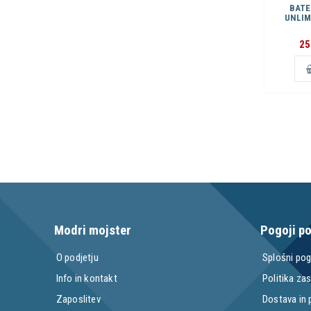
BATE
UNLIM
25
Modri mojster
Pogoji p
O podjetju
Splošni pog
Info in kontakt
Politika za
Zaposlitev
Dostava in