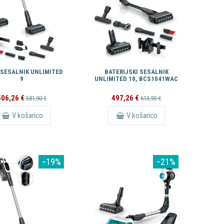
 SESALNIK UNLIMITED
BATERIJSKI SESALNIK
9
UNLIMITED 10, BCS1041WAC
506,26 €
497,26 €
581,90 €
613,90 €
V košarico
V košarico
−19%
−21%