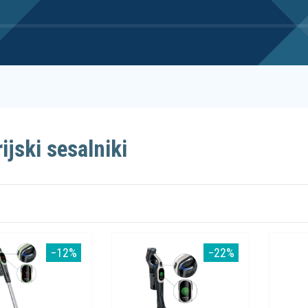
ijski sesalniki
−12%
−22%