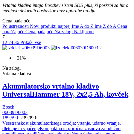
Vrtalna kladiva imajo Boschev sistem SDS-plus, ki poskrbi za hitro
menjavo delovnih nastavkov brez uporabe orodja.
Cena padajoče
Po ustreznosti
Novi produkti najprej
Ime A do Z
Ime Z do A
Cena
naraščajoče
Cena padajoče
Na zalogi
Naključno
7
12
24
36
Prikaži vse
−21%
Na zalogi
Vrtalna kladiva
Akumulatorsko vrtalno kladivo
UniversalHammer 18V, 2x2,5 Ah, kovček
Bosch
06039D6003
189,59 €
239,99 €
Vsestranskost akumulatorksega orodja: vrtanje, udarno vrtanje,
dletenje in vijačenjeKompaktna in priročna zasnova za odlično
zmogljivost in odlično izvajanje 4 načinov delovanja z enim