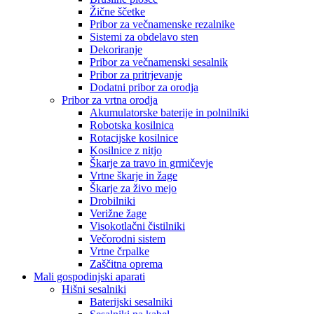
Žične ščetke
Pribor za večnamenske rezalnike
Sistemi za obdelavo sten
Dekoriranje
Pribor za večnamenski sesalnik
Pribor za pritrjevanje
Dodatni pribor za orodja
Pribor za vrtna orodja
Akumulatorske baterije in polnilniki
Robotska kosilnica
Rotacijske kosilnice
Kosilnice z nitjo
Škarje za travo in grmičevje
Vrtne škarje in žage
Škarje za živo mejo
Drobilniki
Verižne žage
Visokotlačni čistilniki
Večorodni sistem
Vrtne črpalke
Zaščitna oprema
Mali gospodinjski aparati
Hišni sesalniki
Baterijski sesalniki