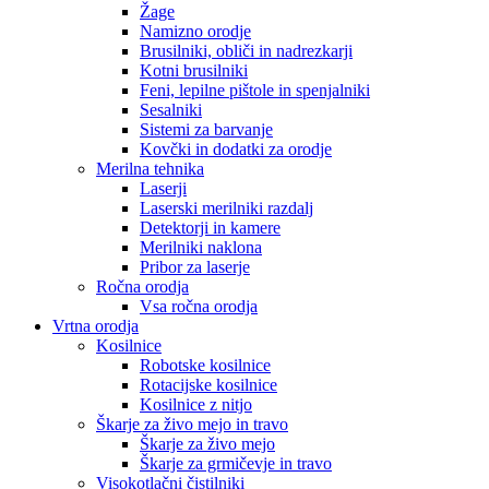
Žage
Namizno orodje
Brusilniki, obliči in nadrezkarji
Kotni brusilniki
Feni, lepilne pištole in spenjalniki
Sesalniki
Sistemi za barvanje
Kovčki in dodatki za orodje
Merilna tehnika
Laserji
Laserski merilniki razdalj
Detektorji in kamere
Merilniki naklona
Pribor za laserje
Ročna orodja
Vsa ročna orodja
Vrtna orodja
Kosilnice
Robotske kosilnice
Rotacijske kosilnice
Kosilnice z nitjo
Škarje za živo mejo in travo
Škarje za živo mejo
Škarje za grmičevje in travo
Visokotlačni čistilniki