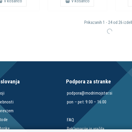
V košarico
V košarico
Prikazanih 1 - 24 od 26 izde
oslovanja
Podpora za stranke
oji
podpora@modrimojster.si
sebnosti
pon – pet: 9:00 – 16:00
 prevzem
etode
FAQ
obroke
Reklamacije in vračila