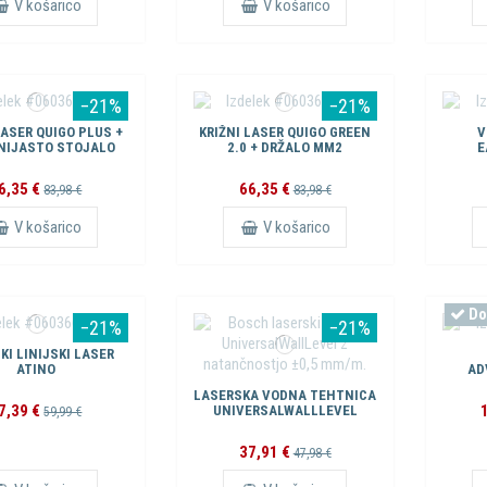
V košarico
V košarico
−21%
−21%
LASER QUIGO PLUS +
KRIŽNI LASER QUIGO GREEN
V
NIJASTO STOJALO
2.0 + DRŽALO MM2
E
6,35 €
66,35 €
83,98 €
83,98 €
V košarico
V košarico
Dob
−21%
−21%
KI LINIJSKI LASER
ATINO
AD
LASERSKA VODNA TEHTNICA
7,39 €
UNIVERSALWALLLEVEL
59,99 €
37,91 €
47,98 €