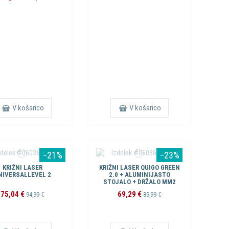
V košarico
V košarico
−21%
−23%
KRIŽNI LASER
KRIŽNI LASER QUIGO GREEN
NIVERSALLEVEL 2
2.0 + ALUMINIJASTO
STOJALO + DRŽALO MM2
75,04 €
69,29 €
94,99 €
89,99 €