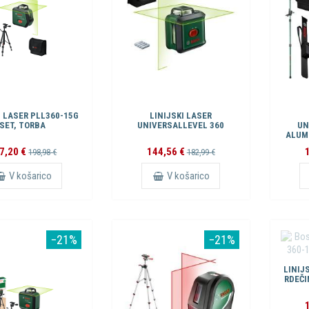
I LASER PLL360-15G
LINIJSKI LASER
SET, TORBA
UNIVERSALLEVEL 360
UN
ALUM
TELE
7,20 €
144,56 €
198,98 €
182,99 €
V košarico
V košarico
−21%
−21%
LINIJS
RDEČI