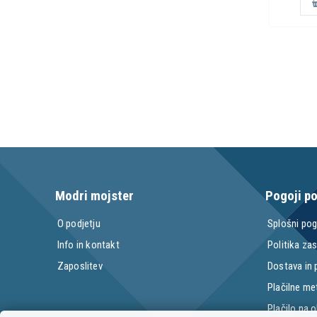
Modri mojster
Pogoji p
O podjetju
Splošni pog
Info in kontakt
Politika za
Zaposlitev
Dostava in
Plačilne m
Plačilo na 