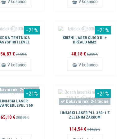
V košarico
V košarico
−21%
−21%
ODNA TEHTNICA
KRIŽNI LASER QUIGO III +
ASYSPIRITLEVEL
DRŽALO MM2
56,87 €
48,18 €
71,99 €
60,99 €
V košarico
V košarico
avni rok: 2-4 tedne
−21%
−21%
LINIJSKI LASER
Dobavni rok: 2-4 tedne
VANCEDLEVEL 360
LINIJSKI LASER PLL 360-1 Z
165,10 €
ZELENIM ŽARKOM
208,99 €
114,54 €
144,98 €