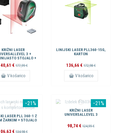
KRIŽNI LASER
LINIJSKI LASER PLL360-15G,
IVERSALLEVEL 3 +
KARTON
INIJASTO STOJALO +
SKOPSKA PALICA TP
140,61 €
136,66 €
177,99 €
172,98 €
320
V košarico
V košarico
−21%
−21%
KRIŽNI LASER
UNIVERSALLEVEL 3
KI LASER PLL 360-1 Z
M ŽARKOM + STOJALO
98,74 €
124,99 €
106,63 €
134,98 €