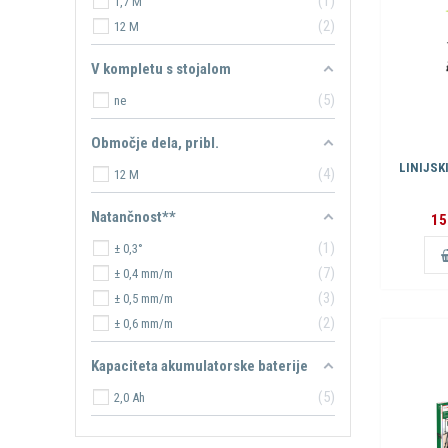
1
1,7 M
2
12 M
V kompletu s stojalom
5
ne
Območje dela, pribl.
LINIJSK
4
12 M
Natančnost**
15
1
± 0,3°
7
± 0,4 mm/m
3
± 0,5 mm/m
2
± 0,6 mm/m
Kapaciteta akumulatorske baterije
5
2,0 Ah