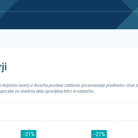
ji
in linijskimi laserji iz Boscha postane zahtevno poravnavanje predmetov stvar 
porabe so nivelirna dela opravljena hitro in natančno.
−21%
−21%