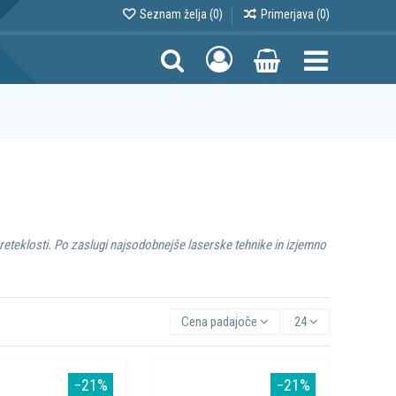
Seznam želja (
0
)
Primerjava (
0
)
preteklosti. Po zaslugi najsodobnejše laserske tehnike in izjemno
Cena padajoče
24
−21%
−21%