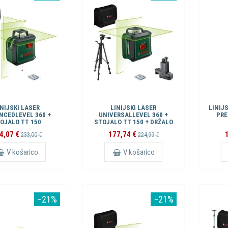
INIJSKI LASER
LINIJSKI LASER
LINIJ
NCEDLEVEL 360 +
UNIVERSALLEVEL 360 +
PRE
OJALO TT 150
STOJALO TT 150 + DRŽALO
MM3
4,07 €
177,74 €
233,00 €
224,99 €
V košarico
V košarico
−21%
−21%