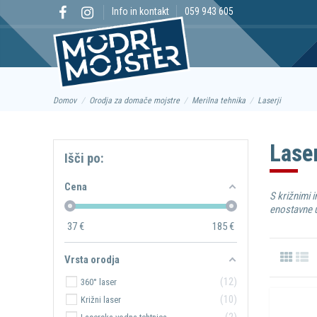
Info in kontakt
059 943 605
Domov
Orodja za domače mojstre
Merilna tehnika
Laserji
Laser
Išči po:
Cena
S križnimi 
enostavne u
37
€
185
€
Vrsta orodja
12
360° laser
10
Križni laser
2