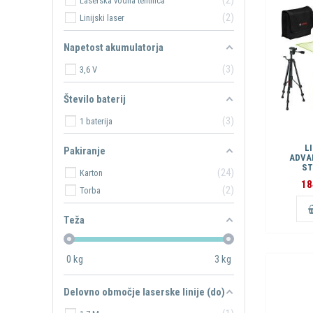
Laserska vodna tehtnica
2
Linijski laser
Napetost akumulatorja
3
3,6 V
Število baterij
3
1 baterija
L
Pakiranje
ADVA
ST
24
Karton
18
2
Torba
Teža
0
kg
3
kg
Delovno območje laserske linije (do)