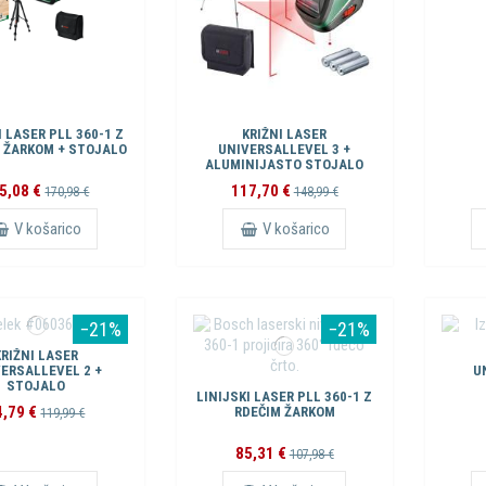
I LASER PLL 360-1 Z
KRIŽNI LASER
 ŽARKOM + STOJALO
UNIVERSALLEVEL 3 +
ALUMINIJASTO STOJALO
5,08 €
117,70 €
170,98 €
148,99 €
V košarico
V košarico
−21%
−21%
KRIŽNI LASER
ERSALLEVEL 2 +
U
STOJALO
LINIJSKI LASER PLL 360-1 Z
4,79 €
RDEČIM ŽARKOM
119,99 €
85,31 €
107,98 €