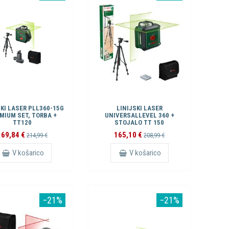
SKI LASER PLL360-15G
LINIJSKI LASER
MIUM SET, TORBA +
UNIVERSALLEVEL 360 +
TT120
STOJALO TT 150
169,84 €
165,10 €
214,99 €
208,99 €
V košarico
V košarico
−21%
−21%