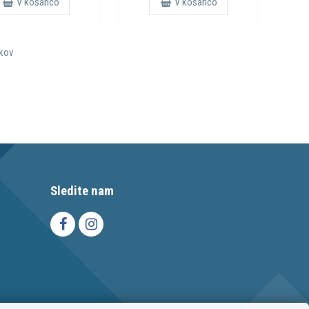
V košarico
V košarico
lkov
Sledite nam