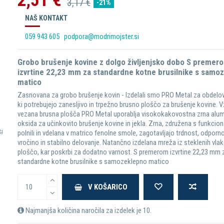
2,51 €
3,17 €
-21%
NAŠ KONTAKT
059 943 605
podpora@modrimojster.si
Grobo brušenje kovine z dolgo življenjsko dobo S premer
izvrtine 22,23 mm za standardne kotne brusilnike s samo
matico
Zasnovana za grobo brušenje kovin - Izdelali smo PRO Metal za obdelov
ki potrebujejo zanesljivo in trpežno brusno ploščo za brušenje kovine. Vz
vezana brusna plošča PRO Metal uporablja visokokakovostna zrna alum
oksida za učinkovito brušenje kovine in jekla. Zrna, združena s funkcion
polnili in vdelana v matrico fenolne smole, zagotavljajo trdnost, odporn
vročino in stabilno delovanje. Natančno izdelana mreža iz steklenih vla
ploščo, kar poskrbi za dodatno varnost. S premerom izvrtine 22,23 mm 
standardne kotne brusilnike s samozeklepno matico
V KOŠARICO
Najmanjša količina naročila za izdelek je 10.