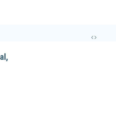
Seznam želja (
0
)
Primerjava (
0
)
al,