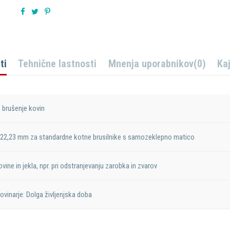
ti
Tehnične lastnosti
Mnenja uporabnikov
(0)
Ka
 brušenje kovin
 22,23 mm za standardne kotne brusilnike s samozeklepno matico
ine in jekla, npr. pri odstranjevanju zarobka in zvarov
ovinarje: Dolga življenjska doba