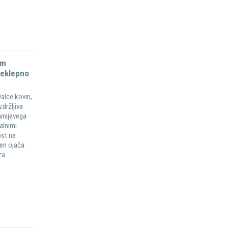
om
zeklepno
alce kovin,
držljiva
inijevega
alnimi
ost na
ken ojača
za