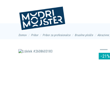
Info in kontakt
059 943 605
Domov
Pribor
Pribor za profesionalce
Brusilne plošče
Abrazivne
−21%