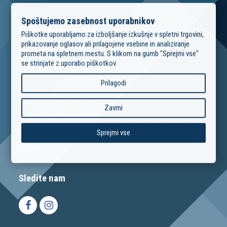
Spoštujemo zasebnost uporabnikov
Podpora za stranke
Piškotke uporabljamo za izboljšanje izkušnje v spletni trgovini,
prikazovanje oglasov ali prilagojene vsebine in analiziranje
podpora@modrimojster.si
prometa na spletnem mestu. S klikom na gumb "Sprejmi vse"
se strinjate z uporabo piškotkov.
pon – pet: 9:00 – 16:00
Prilagodi
FAQ
Zavrni
Reklamacije in vračila
Izposoja orodja
Sprejmi vse
Servis
Sledite nam