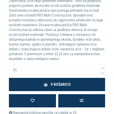
Zasnovana za rezanje gradbenih materialov - Delo na gradbišču
pogosto pomeni, da morate rezati različne gradbene materiale.
Vsestranska rezalna plošča vam pomaga prihraniti čas in trud.
Zato smo ustvarili PRO Multi Construction. Uporabili smo
posebno mešanico abrazivov, da zagotovimo učinkovito rezanje
različnih materialov. Vezana rezalna plošča PRO Multi
Construction je odlična izbira za gradbene delavce, ki morajo
rezati različne materiale. Plošča je izdelana iz mešanice zrn
silicijevega karbida in aluminijevega oksida, da lahko reže jeklo,
kovino, kamen, opeko in plastiko. Zahvaljujoč tankemu rezu
delate z manj hrupa in dobite čiste, natančne reze – že z majhnim
pritiskom. S premerom izvrtine 22,23 mm za standardne kotne
brusilnike s samozeklepno matico
V KOŠARICO
Najmanjša količina naročila za izdelek je 25.