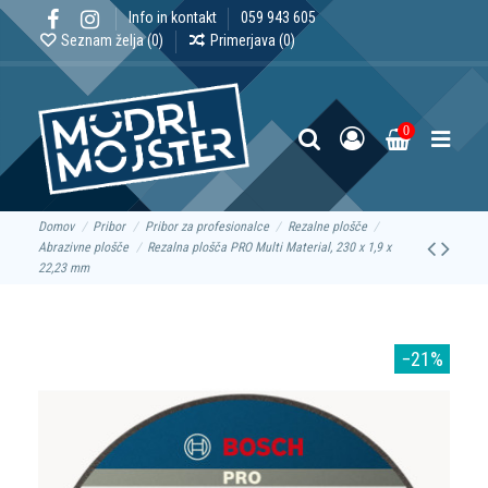
Info in kontakt
059 943 605
Seznam želja (
0
)
Primerjava (
0
)
0
Domov
Pribor
Pribor za profesionalce
Rezalne plošče
Abrazivne plošče
Rezalna plošča PRO Multi Material, 230 x 1,9 x
22,23 mm
−21%