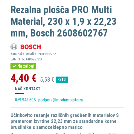
Rezalna plošča PRO Multi
Material, 230 x 1,9 x 22,23
mm, Bosch 2608602767
Kataloška številka:
2608602767
EAN:
3165140629720
Na zalogi
4,40 €
5,58 €
-21%
NAŠ KONTAKT
059 943 605
podpora@modrimojster.si
Učinkovito rezanje različnih gradbenih materialov S
premerom izvrtine 22,23 mm za standardne kotne
brusilnike s samozeklepno matico