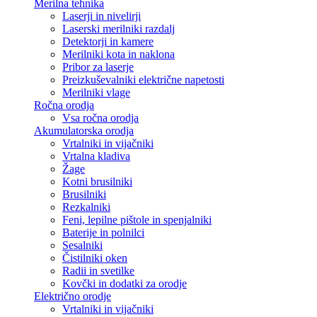
Merilna tehnika
Laserji in nivelirji
Laserski merilniki razdalj
Detektorji in kamere
Merilniki kota in naklona
Pribor za laserje
Preizkuševalniki električne napetosti
Merilniki vlage
Ročna orodja
Vsa ročna orodja
Akumulatorska orodja
Vrtalniki in vijačniki
Vrtalna kladiva
Žage
Kotni brusilniki
Brusilniki
Rezkalniki
Feni, lepilne pištole in spenjalniki
Baterije in polnilci
Sesalniki
Čistilniki oken
Radii in svetilke
Kovčki in dodatki za orodje
Električno orodje
Vrtalniki in vijačniki