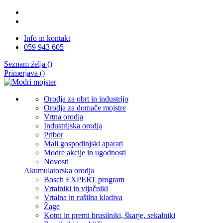
Info in kontakt
059 943 605
Seznam želja (
)
Primerjava (
)
Orodja za obrt in industrijo
Orodja za domače mojstre
Vrtna orodja
Industrijska orodja
Pribor
Mali gospodinjski aparati
Modre akcije in ugodnosti
Novosti
Akumulatorska orodja
Bosch EXPERT program
Vrtalniki in vijačniki
Vrtalna in rušilna kladiva
Žage
Kotni in premi brusilniki, škarje, sekalniki