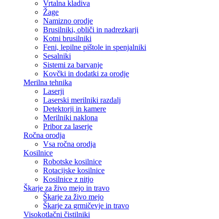
Vrtalna kladiva
Žage
Namizno orodje
Brusilniki, obliči in nadrezkarji
Kotni brusilniki
Feni, lepilne pištole in spenjalniki
Sesalniki
Sistemi za barvanje
Kovčki in dodatki za orodje
Merilna tehnika
Laserji
Laserski merilniki razdalj
Detektorji in kamere
Merilniki naklona
Pribor za laserje
Ročna orodja
Vsa ročna orodja
Kosilnice
Robotske kosilnice
Rotacijske kosilnice
Kosilnice z nitjo
Škarje za živo mejo in travo
Škarje za živo mejo
Škarje za grmičevje in travo
Visokotlačni čistilniki