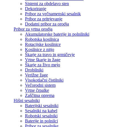
Sistemi za obdelavo sten
Dekoriranje
Pribor za večnamenski sesalnik
Pribor za pritrjevanje
Dodatni pribor za orodja
Pribor za vrtna orodja
Akumulatorske baterije in polnilniki
Robotska kosilnica
Rotacijske kosilnice
Kosilnice z nitjo
Škarje za travo in grmičevje
Vrtne škarje in žage
Škarje za živo mejo
Drobilniki
Verižne žage
Visokotlačni čistilniki
Večorodni sistem
Vrtne črpalke
Zaščitna oprema
Hišni sesalniki
Baterijski sesalniki
Sesalniki na kabel
Robotski sesalniki
Baterije in polnilci
Pribor za sesalnike