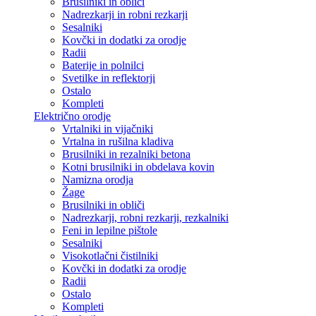
Brusilniki in obliči
Nadrezkarji in robni rezkarji
Sesalniki
Kovčki in dodatki za orodje
Radii
Baterije in polnilci
Svetilke in reflektorji
Ostalo
Kompleti
Električno orodje
Vrtalniki in vijačniki
Vrtalna in rušilna kladiva
Brusilniki in rezalniki betona
Kotni brusilniki in obdelava kovin
Namizna orodja
Žage
Brusilniki in obliči
Nadrezkarji, robni rezkarji, rezkalniki
Feni in lepilne pištole
Sesalniki
Visokotlačni čistilniki
Kovčki in dodatki za orodje
Radii
Ostalo
Kompleti