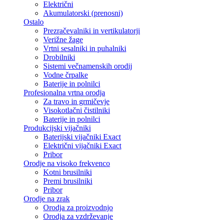
Električni
Akumulatorski (prenosni)
Ostalo
Prezračevalniki in vertikulatorji
Verižne žage
Vrtni sesalniki in puhalniki
Drobilniki
Sistemi večnamenskih orodij
Vodne črpalke
Baterije in polnilci
Profesionalna vrtna orodja
Za travo in grmičevje
Visokotlačni čistilniki
Baterije in polnilci
Produkcijski vijačniki
Baterijski vijačniki Exact
Električni vijačniki Exact
Pribor
Orodje na visoko frekvenco
Kotni brusilniki
Premi brusilniki
Pribor
Orodje na zrak
Orodja za proizvodnjo
Orodja za vzdrževanje