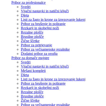
Pribor za profesionalce
Svedri
Vijačni nastavki in natični ključi
Dleta
Listi za žago in krone za izrezovanje lukenj
Pribor za brušenje in poliranje
Rezkarji in skobeljni noži
Rezalne plošče
Brusilne plošče
Žične ščetke
Pribor za pritrjevanje
Pribor za večnamenske rezalnike
Dodatni pribor za orodja
Pribor za domače mojstre
Svedri
Vijačni nastavki in natični ključi
Mešani kompleti
Dleta
Listi za žago in krone za izrezovanje lukenj
Pribor za brušenje in poliranje
Rezkarji in skobeljni noži
Rezalne plošče
Brusilne plošče
Žične ščetke
Pribor za večnamenske rezalnike