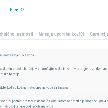
ehnične lastnosti
Mnenja uporabnikov
(0)
Garancij
in dolga življenjska doba
ja akumulatorske baterije – dokončajte velike in zahtevne projekte za domače
orske baterije
ekte, kot so košnja trate, črpanje vode ali žaganje
ivost ter prihrani prostor in denar. Z akumulatorsko baterijo je mogoče upravljat
rtnih orodij in gospodinjskih aparatov.