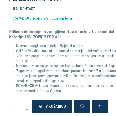
NAŠ KONTAKT
059 943 605
podpora@modrimojster.si
Odlično delovanje in zmogljivosti za dom in vrt z akumulat
baterijo 18V POWER FOR ALL
Izjemna zmogljivost in dolga življenjska doba
Odličen čas delovanja akumulatorske baterije – dokončajte velike i
zahtevne projekte za domače mojstre z enim polnjenjem akumula
baterije
Idealno za vrtne projekte, kot so košnja trate, črpanje vode ali žaga
Zagotavlja prilagodljivost ter prihrani prostor in denar. Z akumulat
baterijo je mogoče upravljati približno 40 orodij za domače mojstre,
orodij in gospodinjskih aparatov.
POWER FOR ALL: ena akumulatorska baterija in en polnilnik za cel
sistem orodij Home & Garden
V KOŠARICO