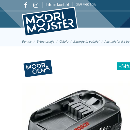
Info in kontakt
059 943 605
Domov
Vrtna orodja
Ostalo
Baterije in polnilci
Akumulatorska ba
−54%