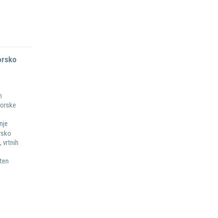
orsko
n
torske
nje
orsko
 vrtnih
oten