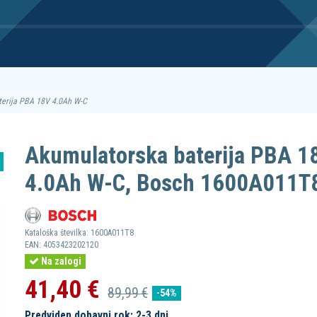
terija PBA 18V 4.0Ah W-C
Akumulatorska baterija PBA 1
4.0Ah W-C, Bosch 1600A011T
Kataloška številka:
1600A011T8
EAN:
4053423202120
Na zalogi
41,40 €
89,99 €
-54%
Predviden dobavni rok: 2-3 dni