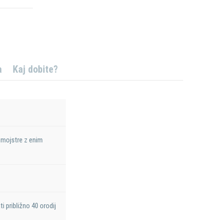
a
Kaj dobite?
 mojstre z enim
i približno 40 orodij