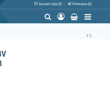
Seznam želja (
0
)
Primerjava (
0
)
8V
8