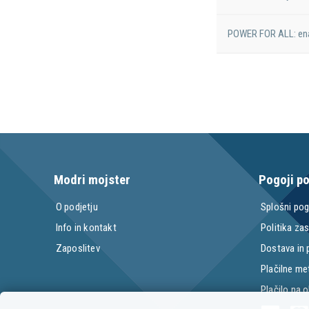
POWER FOR ALL: ena 
Modri mojster
Pogoji p
O podjetju
Splošni pog
Info in kontakt
Politika za
Zaposlitev
Dostava in
Plačilne m
Plačilo na 