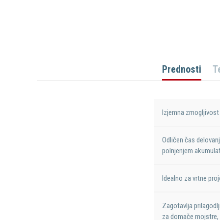
Prednosti
T
Izjemna zmogljivost 
Odličen čas delovan
polnjenjem akumulat
Idealno za vrtne proj
Zagotavlja prilagodlj
za domače mojstre, v