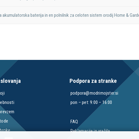
akumulatorska baterija in en polnilnik za celoten sistem orodij Home & Gard
oslovanja
Podpora za stranke
oji
podpora@modrimojster.si
sebnosti
pon – pet: 9:00 – 16:00
 prevzem
etode
FAQ
obroke
Reklamacije in vračila