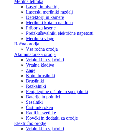
Merilna tehnika
Laserji in nivelirji
Laserski merilniki razdalj
Detektorji in kamere
Merilniki kota in naklona
Pribor za laserje
Preizkuševalniki električne napetosti
Merilniki vlage
Ročna orodja
Vsa ročna orodja
Akumulatorska orodja
Vrtalniki in vijačniki
Vrtalna kladiva
Žage
Kotni brusilniki
Brusilniki
Rezkalniki
Feni, lepilne pištole in spenjalniki
Baterije in polnilci
Sesalniki
Čistilniki oken
Radii in svetilke
Kovčki in dodatki za orodje
Električno orodje
Vrtalniki in vijačniki