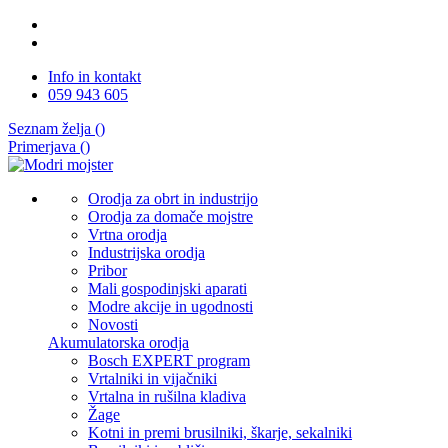
Info in kontakt
059 943 605
Seznam želja (
)
Primerjava (
)
Orodja za obrt in industrijo
Orodja za domače mojstre
Vrtna orodja
Industrijska orodja
Pribor
Mali gospodinjski aparati
Modre akcije in ugodnosti
Novosti
Akumulatorska orodja
Bosch EXPERT program
Vrtalniki in vijačniki
Vrtalna in rušilna kladiva
Žage
Kotni in premi brusilniki, škarje, sekalniki