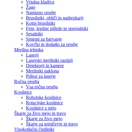
Vrtalna kladiva
Žage
Namizno orodje
Brusilniki, obliči in nadrezkarji
Kotni brusilniki
Feni, lepilne pištole in spenjalniki
Sesalniki
Sistemi za barvanje
Kovčki in dodatki za orodje
Merilna tehnika
Laserji
Laserski merilniki razdalj
Detektorji in kamere
Merilniki naklona
Pribor za laserje
Ročna orodja
Vsa ročna orodja
Kosilnice
Robotske kosilnice
Rotacijske kosilnice
Kosilnice z nitjo
Škarje za živo mejo in travo
Škarje za živo mejo
Škarje za grmičevje in travo
Visokotlačni čistilniki