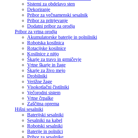
Sistemi za obdelavo sten
Dekoriranje
Pribor za večnamenski sesalnik
Pribor za pritrjevanje
Dodatni pribor za orodja
Pribor za vrtna orodja
Akumulatorske baterije in polnilniki
Robotska kosilnica
Rotacijske kosilnice
Kosilnice z nitjo
Škarje za travo in grmičevje
Vrtne škarje in žage
Škarje za živo mejo
Drobilniki
Verižne žage
Visokotlačni čistilniki
Večorodni sistem
Vrtne črpalke
Zaščitna oprema
Hišni sesalniki
Baterijski sesalniki
Sesalniki na kabel
Robotski sesalniki
Baterije in polnilci
Pribor za sesalnike