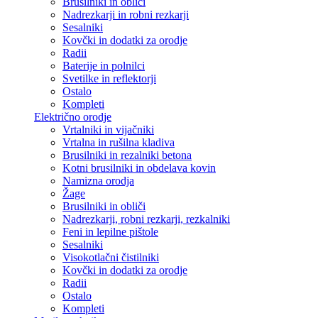
Brusilniki in obliči
Nadrezkarji in robni rezkarji
Sesalniki
Kovčki in dodatki za orodje
Radii
Baterije in polnilci
Svetilke in reflektorji
Ostalo
Kompleti
Električno orodje
Vrtalniki in vijačniki
Vrtalna in rušilna kladiva
Brusilniki in rezalniki betona
Kotni brusilniki in obdelava kovin
Namizna orodja
Žage
Brusilniki in obliči
Nadrezkarji, robni rezkarji, rezkalniki
Feni in lepilne pištole
Sesalniki
Visokotlačni čistilniki
Kovčki in dodatki za orodje
Radii
Ostalo
Kompleti