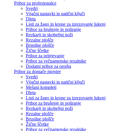
Pribor za profesionalce
Svedri
Vijačni nastavki in natični ključi
Dleta
Listi za žago in krone za izrezovanje lukenj
Pribor za brušenje in poliranje
Rezkarji in skobeljni noži
Rezalne plošče
Brusilne plošče
Žične ščetke
Pribor za pritrjevanje
Pribor za večnamenske rezalnike
Dodatni pribor za orodja
Pribor za domače mojstre
Svedri
Vijačni nastavki in natični ključi
Mešani kompleti
Dleta
Listi za žago in krone za izrezovanje lukenj
Pribor za brušenje in poliranje
Rezkarji in skobeljni noži
Rezalne plošče
Brusilne plošče
Žične ščetke
Pribor za večnamenske rezalnike