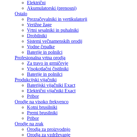
Električni
Akumulatorski (prenosni)
Ostalo
Prezračevalniki in vertikulatorji
Verižne žage
Vrtni sesalniki in puhalniki
Drobilniki
Sistemi večnamenskih orodij
Vodne črpalke
Baterije in polnilci
Profesionalna vrtna orodja
Za travo in grmičevje
Visokotlačni čistilniki
Baterije in polnilci
Produkcijski vijačniki
Baterijski vijačniki Exact
Električni vijačniki Exact
Pribor
Orodje na visoko frekvenco
Kotni brusilniki
Premi brusilniki
Pribor
Orodje na zrak
Orodja za proizvodnjo
Orodja za vzdrževanje