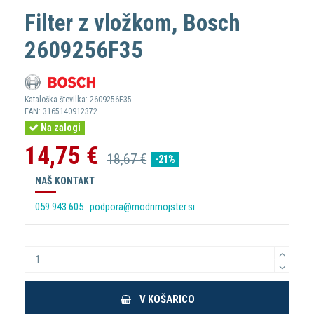
Filter z vložkom, Bosch
2609256F35
Kataloška številka:
2609256F35
EAN:
3165140912372
Na zalogi
14,75 €
18,67 €
-21%
NAŠ KONTAKT
059 943 605
podpora@modrimojster.si
V KOŠARICO