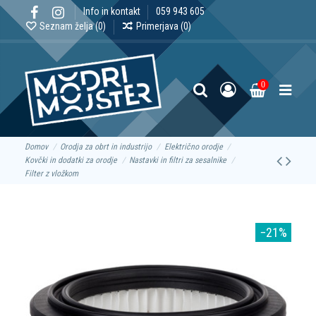
Info in kontakt
059 943 605
Seznam želja (
0
)
Primerjava (
0
)
0
Domov
Orodja za obrt in industrijo
Električno orodje
Kovčki in dodatki za orodje
Nastavki in filtri za sesalnike
Filter z vložkom
−21%