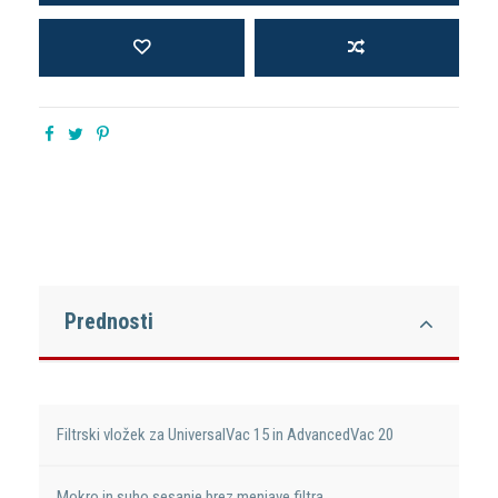
Prednosti
Filtrski vložek za UniversalVac 15 in AdvancedVac 20
Mokro in suho sesanje brez menjave filtra