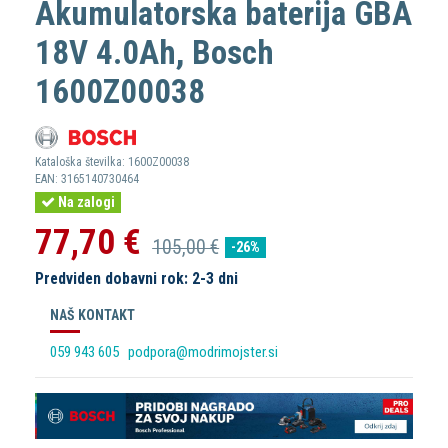
Akumulatorska baterija GBA
18V 4.0Ah, Bosch
1600Z00038
Kataloška številka:
1600Z00038
EAN:
3165140730464
Na zalogi
77,70 €
105,00 €
-26%
Predviden dobavni rok: 2-3 dni
NAŠ KONTAKT
059 943 605
podpora@modrimojster.si