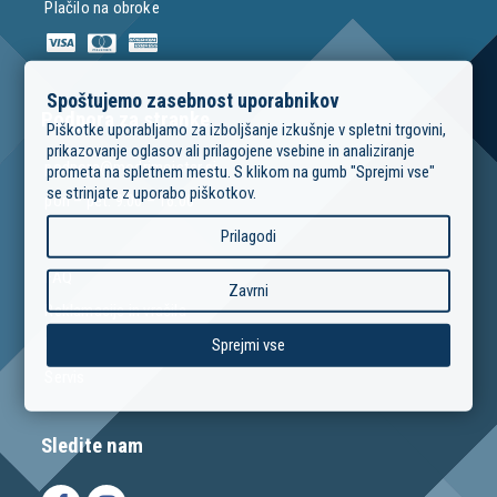
Plačilo na obroke
Spoštujemo zasebnost uporabnikov
Podpora za stranke
Piškotke uporabljamo za izboljšanje izkušnje v spletni trgovini,
prikazovanje oglasov ali prilagojene vsebine in analiziranje
podpora@modrimojster.si
prometa na spletnem mestu. S klikom na gumb "Sprejmi vse"
se strinjate z uporabo piškotkov.
pon – pet: 9:00 – 16:00
Prilagodi
FAQ
Zavrni
Reklamacije in vračila
Izposoja orodja
Sprejmi vse
Servis
Sledite nam