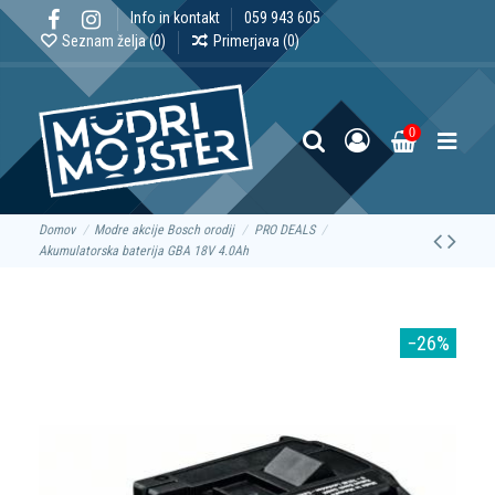
Info in kontakt
059 943 605
Seznam želja (
0
)
Primerjava (
0
)
0
Domov
Modre akcije Bosch orodij
PRO DEALS
Akumulatorska baterija GBA 18V 4.0Ah
−26%