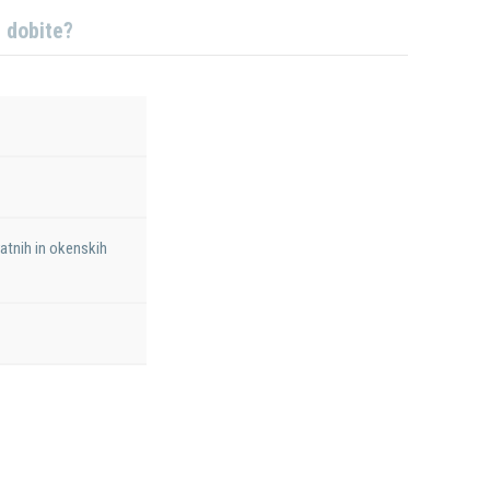
j dobite?
ratnih in okenskih