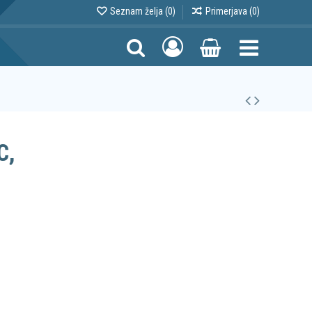
Seznam želja (
0
)
Primerjava (
0
)
C,