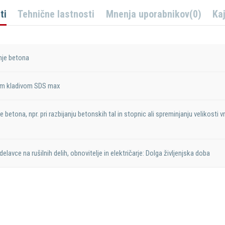
ti
Tehnične lastnosti
Mnenja uporabnikov
(0)
Ka
nje betona
nim kladivom SDS max
 betona, npr. pri razbijanju betonskih tal in stopnic ali spreminjanju velikosti v
elavce na rušilnih delih, obnovitelje in električarje: Dolga življenjska doba