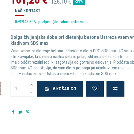
101,20 €
128,10 €
-21%
NAŠ KONTAKT
059 943 605
podpora@modrimojster.si
Dolga življenjska doba pri dletenju betona Ustreza vsem v
kladivom SDS max
Zasnovano za dletenje betona - Ploščato dleto PRO SDS max-4C smo iz
strokovnjake, ki izvajajo rušilna dela in prilagoditvena dela na betonu in 
ima ploščat rezalni rob, ki zagotavlja dolgotrajno delovanje. Ploščata o
SDS max-4C zagotavlja, da vam dleto pomaga pri učinkovitem razbijanju
zidu – vedno znova. Ustreza vsem vrtalnim kladivom SDS max
V KOŠARICO