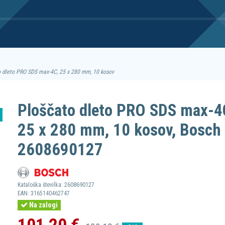
 dleto PRO SDS max-4C, 25 x 280 mm, 10 kosov
Ploščato dleto PRO SDS max-4
25 x 280 mm, 10 kosov, Bosch
2608690127
Kataloška številka:
2608690127
EAN:
3165140462747
Na zalogi