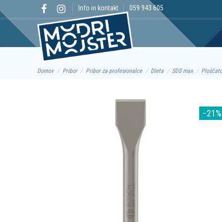
Info in kontakt
059 943 605
Domov
Pribor
Pribor za profesionalce
Dleta
SDS max
Ploščato
−21%