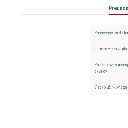
Prednos
Zasnovano za dlete
Ustreza vsem vrtal
Za učinkovito rušenje
okvirjev
Visoko učinkovit za d