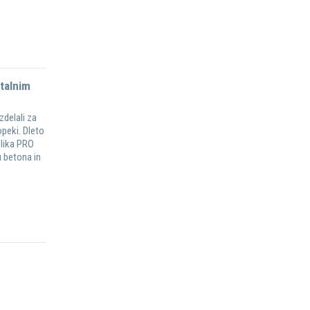
rtalnim
delali za
opeki. Dleto
blika PRO
 betona in