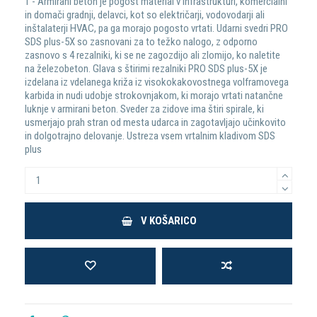
1 - Armirani beton je pogost material v infrastrukturi, komercialni
in domači gradnji, delavci, kot so električarji, vodovodarji ali
inštalaterji HVAC, pa ga morajo pogosto vrtati. Udarni svedri PRO
SDS plus-5X so zasnovani za to težko nalogo, z odporno
zasnovo s 4 rezalniki, ki se ne zagozdijo ali zlomijo, ko naletite
na železobeton. Glava s štirimi rezalniki PRO SDS plus-5X je
izdelana iz vdelanega križa iz visokokakovostnega volframovega
karbida in nudi udobje strokovnjakom, ki morajo vrtati natančne
luknje v armirani beton. Sveder za zidove ima štiri spirale, ki
usmerjajo prah stran od mesta udarca in zagotavljajo učinkovito
in dolgotrajno delovanje. Ustreza vsem vrtalnim kladivom SDS
plus
V KOŠARICO