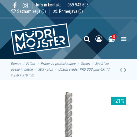
Info in kontakt
059 943 605
Seznam želja (
0
)
Primerjava (
0
)
0
Domov
Pribor
Pribor za profesionalce
Svedri
Svedri za
opeko in beton
SDS - plus
Udarni sveder PRO SDS plus-5X, 17
x 250 x 310 mm
−21%