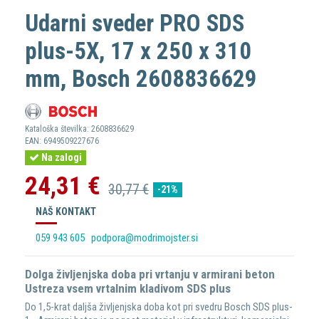
Udarni sveder PRO SDS
plus-5X, 17 x 250 x 310
mm, Bosch 2608836629
Kataloška številka:
2608836629
EAN:
6949509227676
Na zalogi
24,31 €
30,77 €
-21%
NAŠ KONTAKT
059 943 605
podpora@modrimojster.si
Dolga življenjska doba pri vrtanju v armirani beton
Ustreza vsem vrtalnim kladivom SDS plus
Do 1,5-krat daljša življenjska doba kot pri svedru Bosch SDS plus-