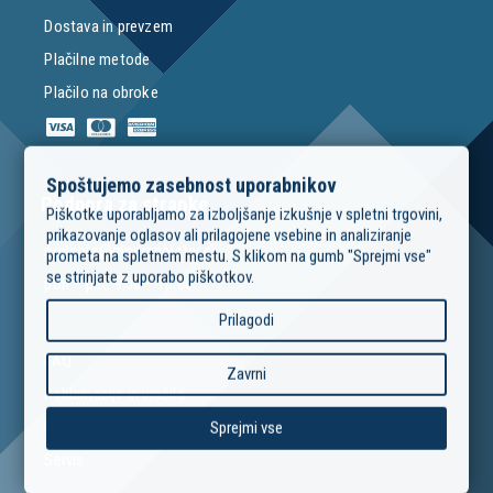
Dostava in prevzem
Plačilne metode
Plačilo na obroke
Spoštujemo zasebnost uporabnikov
Podpora za stranke
Piškotke uporabljamo za izboljšanje izkušnje v spletni trgovini,
prikazovanje oglasov ali prilagojene vsebine in analiziranje
podpora@modrimojster.si
prometa na spletnem mestu. S klikom na gumb "Sprejmi vse"
se strinjate z uporabo piškotkov.
pon – pet: 9:00 – 16:00
Prilagodi
FAQ
Zavrni
Reklamacije in vračila
Izposoja orodja
Sprejmi vse
Servis