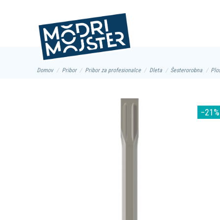
Info in kontakt
059 943 605
Domov
Pribor
Pribor za profesionalce
Dleta
Šesterorobna
Plo
−21%