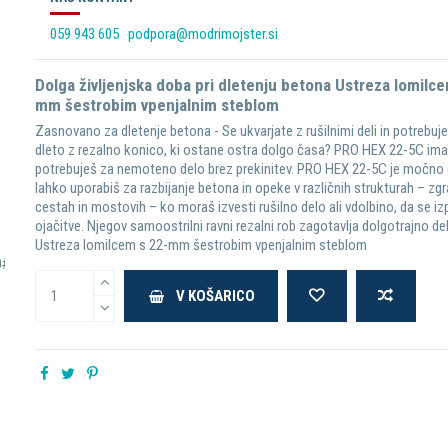
059 943 605
podpora@modrimojster.si
Dolga življenjska doba pri dletenju betona Ustreza lomilc
mm šestrobim vpenjalnim steblom
Zasnovano za dletenje betona - Se ukvarjate z rušilnimi deli in potrebu
dleto z rezalno konico, ki ostane ostra dolgo časa? PRO HEX 22-5C ima 
potrebuješ za nemoteno delo brez prekinitev. PRO HEX 22-5C je močno d
lahko uporabiš za razbijanje betona in opeke v različnih strukturah – zg
cestah in mostovih – ko moraš izvesti rušilno delo ali vdolbino, da se iz
ojačitve. Njegov samoostrilni ravni rezalni rob zagotavlja dolgotrajno de
Ustreza lomilcem s 22-mm šestrobim vpenjalnim steblom
V KOŠARICO