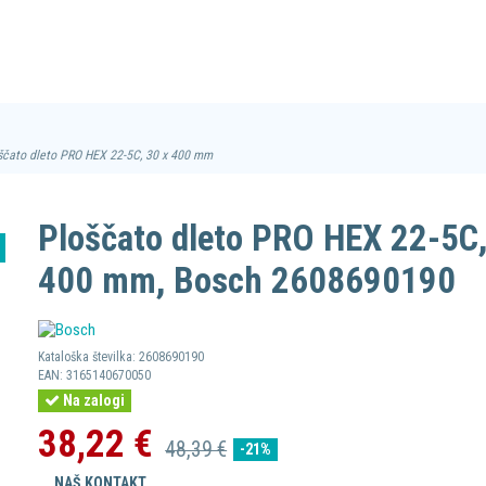
ščato dleto PRO HEX 22-5C, 30 x 400 mm
Ploščato dleto PRO HEX 22-5C,
400 mm, Bosch 2608690190
Kataloška številka:
2608690190
EAN:
3165140670050
Na zalogi
38,22 €
48,39 €
-21%
NAŠ KONTAKT