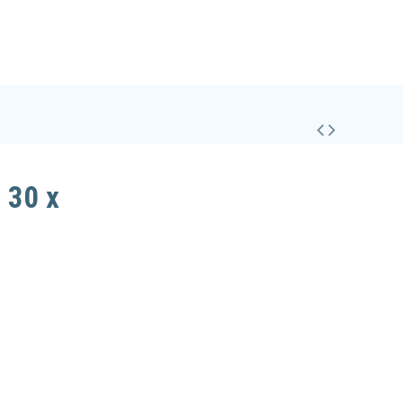
Seznam želja (
0
)
Primerjava (
0
)
 30 x