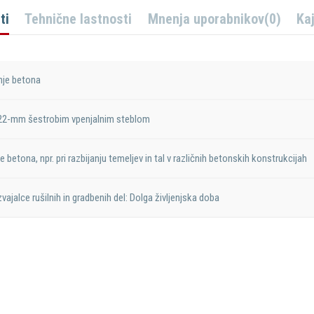
ti
Tehnične lastnosti
Mnenja uporabnikov
(0)
Ka
nje betona
 22-mm šestrobim vpenjalnim steblom
 betona, npr. pri razbijanju temeljev in tal v različnih betonskih konstrukcijah
vajalce rušilnih in gradbenih del: Dolga življenjska doba