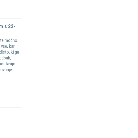
em s 22-
jete močno
vse, kar
leto, ki ga
radbah,
postavijo
lovanje.