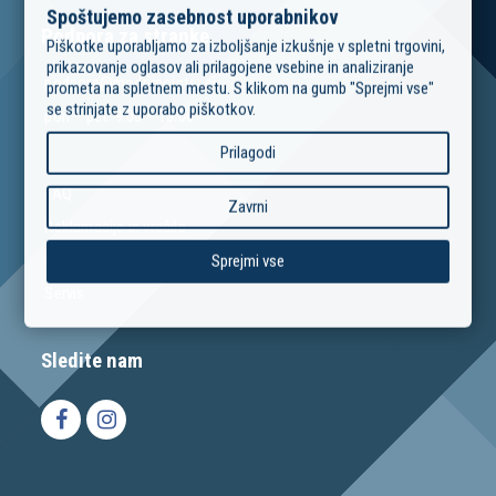
Spoštujemo zasebnost uporabnikov
Podpora za stranke
Piškotke uporabljamo za izboljšanje izkušnje v spletni trgovini,
prikazovanje oglasov ali prilagojene vsebine in analiziranje
podpora@modrimojster.si
prometa na spletnem mestu. S klikom na gumb "Sprejmi vse"
se strinjate z uporabo piškotkov.
pon – pet: 9:00 – 16:00
Prilagodi
FAQ
Zavrni
Reklamacije in vračila
Izposoja orodja
Sprejmi vse
Servis
Sledite nam