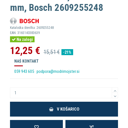
mm, Bosch 2609255248
Kataloška številka:
2609255248
EAN:
3165140383639
Na zalogi
12,25 €
15,51 €
-21%
NAŠ KONTAKT
059 943 605
podpora@modrimojster.si
V KOŠARICO