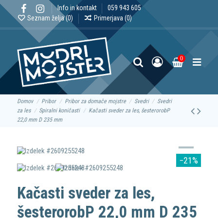
Info in kontakt
059 943 605
Seznam želja (
0
)
Primerjava (
0
)
0
Domov
Pribor
Pribor za domače mojstre
Svedri
Svedri
za les
Spiralni koničasti
Kačasti sveder za les, šesterorobP
22,0 mm D 235 mm
−21%
Kačasti sveder za les,
šesterorobP 22,0 mm D 235