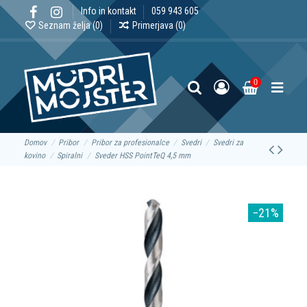
Info in kontakt
059 943 605
Seznam želja (
0
)
Primerjava (
0
)
0
Domov
Pribor
Pribor za profesionalce
Svedri
Svedri za
kovino
Spiralni
Sveder HSS PointTeQ 4,5 mm
−21%