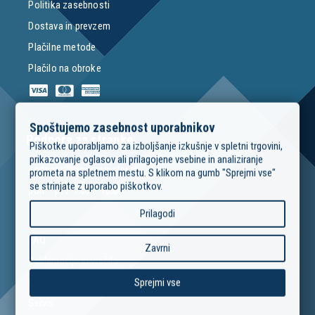
Politika zasebnosti
Dostava in prevzem
Plačilne metode
Plačilo na obroke
Spoštujemo zasebnost uporabnikov
Podpora za stranke
Piškotke uporabljamo za izboljšanje izkušnje v spletni trgovini,
prikazovanje oglasov ali prilagojene vsebine in analiziranje
podpora@modrimojster.si
prometa na spletnem mestu. S klikom na gumb "Sprejmi vse"
se strinjate z uporabo piškotkov.
pon – pet: 9:00 – 16:00
Prilagodi
FAQ
Zavrni
Reklamacije in vračila
Izposoja orodja
Sprejmi vse
Servis