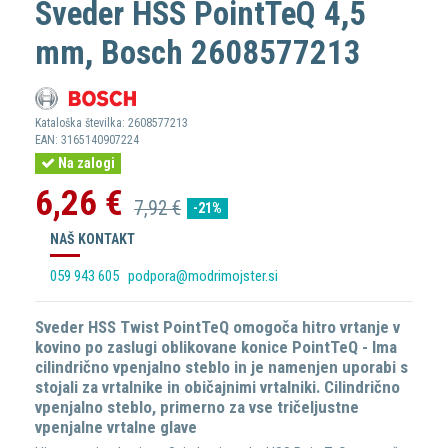
Sveder HSS PointTeQ 4,5
mm, Bosch 2608577213
Kataloška številka:
2608577213
EAN:
3165140907224
Na zalogi
6,26 €
7,92 €
-21%
NAŠ KONTAKT
059 943 605
podpora@modrimojster.si
Sveder HSS Twist PointTeQ omogoča hitro vrtanje v
kovino po zaslugi oblikovane konice PointTeQ - Ima
cilindrično vpenjalno steblo in je namenjen uporabi s
stojali za vrtalnike in običajnimi vrtalniki. Cilindrično
vpenjalno steblo, primerno za vse tričeljustne
vpenjalne vrtalne glave