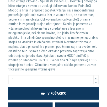
Hitro vrtanje v kovino - Spiralasti sveder HSS PointTeQ omogoča
hitro vrtanje v kovino po zaslugi oblikovane konice PointTeQ.
Mogoč je hiter in preprost začetek vrtanja, saj samocentriranje
preprečuje opletanje svedra. Ker je vrtanje hitro, se sveder manj
segreva in manj obrabi. Oblikovana konica PointTeQ ohranja
ostrino in zagotavlja trajno obstojnost. Sveder je primeren za
vrtanje predhodnih lukenj ter za predvrtanje v legirano in
nelegirano jeklo, neželezne kovine, lito jeklo, lito železo in
plastiko. Ima cilindrično vpenjalno steblo in je namenjen uporabi s
stojali za vrtalnike in običajnimi vrtalniki. Nevarnost zloma je
majhna, zlasti pri svedrih s premeri pod 6 mm, saj ima sveder zelo
elastično telo. Spirala s črno oksidno prevleko zagotavlja hitro
odstranjevanje odrezkov. Spiralasti sveder HSS PointTeQ je
izdelan po standardu DIN 338. Sveder tipa N (nagib spirale) s 135-
stopinjsko konico. Cilindrično vpenjalno steblo, primerno za vse
tričeljustne vpenjalne vrtalne glave
V KOŠARICO