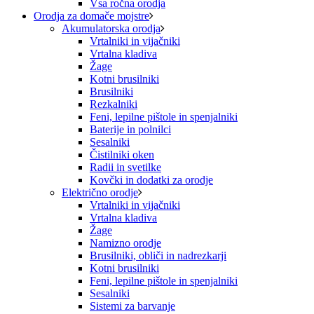
Vsa ročna orodja
Orodja za domače mojstre
Akumulatorska orodja
Vrtalniki in vijačniki
Vrtalna kladiva
Žage
Kotni brusilniki
Brusilniki
Rezkalniki
Feni, lepilne pištole in spenjalniki
Baterije in polnilci
Sesalniki
Čistilniki oken
Radii in svetilke
Kovčki in dodatki za orodje
Električno orodje
Vrtalniki in vijačniki
Vrtalna kladiva
Žage
Namizno orodje
Brusilniki, obliči in nadrezkarji
Kotni brusilniki
Feni, lepilne pištole in spenjalniki
Sesalniki
Sistemi za barvanje