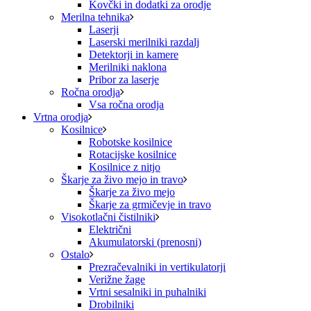
Kovčki in dodatki za orodje
Merilna tehnika
Laserji
Laserski merilniki razdalj
Detektorji in kamere
Merilniki naklona
Pribor za laserje
Ročna orodja
Vsa ročna orodja
Vrtna orodja
Kosilnice
Robotske kosilnice
Rotacijske kosilnice
Kosilnice z nitjo
Škarje za živo mejo in travo
Škarje za živo mejo
Škarje za grmičevje in travo
Visokotlačni čistilniki
Električni
Akumulatorski (prenosni)
Ostalo
Prezračevalniki in vertikulatorji
Verižne žage
Vrtni sesalniki in puhalniki
Drobilniki