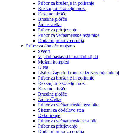
Pribor za brušenje in poliranje
Rezkarji in skobeljni noži
Rezalne plošče
Brusilne plošče
Žične ščetke
Pribor za pritrjevanje
Pribor za večnamenske rezalnike
Dodatni pribor za orodja
Pribor za domače mojstre
Svedri
Vijačni nastavki in natični ključi
Mešani kompleti
Dleta
Listi za žago in krone za izrezovanje lukenj
Pribor za brušenje in poliranje
Rezkarji in skobeljni noži
Rezalne plošče
Brusilne plošče
Žične ščetke
Pribor za večnamenske rezalnike
Sistemi za obdelavo sten
Dekoriranje
Pribor za večnamenski sesalnik
Pribor za pritrjevanje
Dodatni pribor za orodja