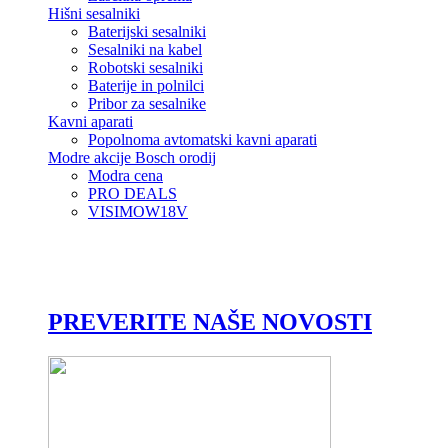
Hišni sesalniki
Baterijski sesalniki
Sesalniki na kabel
Robotski sesalniki
Baterije in polnilci
Pribor za sesalnike
Kavni aparati
Popolnoma avtomatski kavni aparati
Modre akcije Bosch orodij
Modra cena
PRO DEALS
VISIMOW18V
PREVERITE NAŠE NOVOSTI