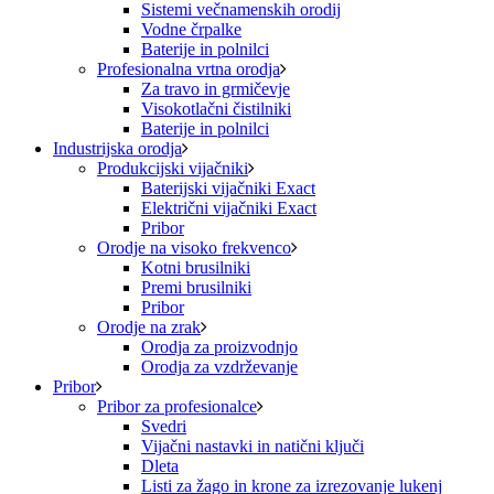
Sistemi večnamenskih orodij
Vodne črpalke
Baterije in polnilci
Profesionalna vrtna orodja
Za travo in grmičevje
Visokotlačni čistilniki
Baterije in polnilci
Industrijska orodja
Produkcijski vijačniki
Baterijski vijačniki Exact
Električni vijačniki Exact
Pribor
Orodje na visoko frekvenco
Kotni brusilniki
Premi brusilniki
Pribor
Orodje na zrak
Orodja za proizvodnjo
Orodja za vzdrževanje
Pribor
Pribor za profesionalce
Svedri
Vijačni nastavki in natični ključi
Dleta
Listi za žago in krone za izrezovanje lukenj