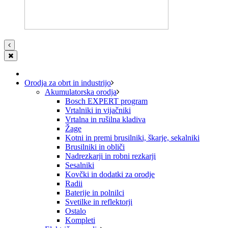
Orodja za obrt in industrijo
Akumulatorska orodja
Bosch EXPERT program
Vrtalniki in vijačniki
Vrtalna in rušilna kladiva
Žage
Kotni in premi brusilniki, škarje, sekalniki
Brusilniki in obliči
Nadrezkarji in robni rezkarji
Sesalniki
Kovčki in dodatki za orodje
Radii
Baterije in polnilci
Svetilke in reflektorji
Ostalo
Kompleti