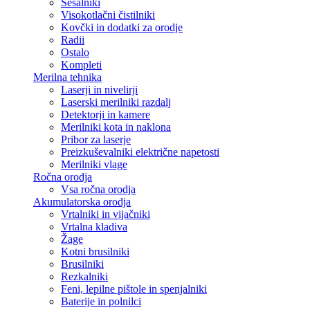
Sesalniki
Visokotlačni čistilniki
Kovčki in dodatki za orodje
Radii
Ostalo
Kompleti
Merilna tehnika
Laserji in nivelirji
Laserski merilniki razdalj
Detektorji in kamere
Merilniki kota in naklona
Pribor za laserje
Preizkuševalniki električne napetosti
Merilniki vlage
Ročna orodja
Vsa ročna orodja
Akumulatorska orodja
Vrtalniki in vijačniki
Vrtalna kladiva
Žage
Kotni brusilniki
Brusilniki
Rezkalniki
Feni, lepilne pištole in spenjalniki
Baterije in polnilci