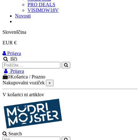
PRO DEALS
VISIMOW18V
Novosti
Slovenščina
EUR €
Prijava
Išči
Prijava
0
Košarica
/
Prazno
Nakupovalni voziček
×
V košarici ni artiklov
Search