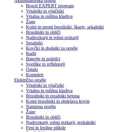
Akumulatorska orodja
Bosch EXPERT program
Vrtalniki in vijačniki
Vrtalna in rušilna kladiva
Žage
Kotni in premi brusilniki, škarje, sekalniki
Brusilniki in obliči
Nadrezkarji in robni rezkarji
Sesalniki
Kovčki in dodatki za orodje
Radii
Baterije in polnilci
Svetilke in reflektorji
Ostalo
Kompleti
Električno orodje
Vrtalniki in vijačniki
Vrtalna in rušilna kladiva
Brusilniki in rezalniki betona
Kotni brusilniki in obdelava kovin
Namizna orodja
Žage
Brusilniki in obliči
Nadrezkarji, robni rezkarji, rezkalniki
Feni in lepilne pištole