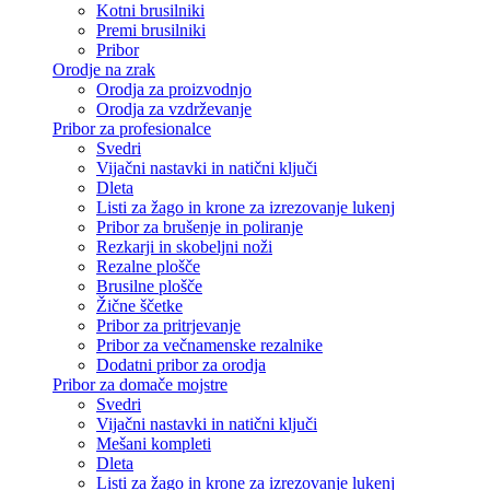
Kotni brusilniki
Premi brusilniki
Pribor
Orodje na zrak
Orodja za proizvodnjo
Orodja za vzdrževanje
Pribor za profesionalce
Svedri
Vijačni nastavki in natični ključi
Dleta
Listi za žago in krone za izrezovanje lukenj
Pribor za brušenje in poliranje
Rezkarji in skobeljni noži
Rezalne plošče
Brusilne plošče
Žične ščetke
Pribor za pritrjevanje
Pribor za večnamenske rezalnike
Dodatni pribor za orodja
Pribor za domače mojstre
Svedri
Vijačni nastavki in natični ključi
Mešani kompleti
Dleta
Listi za žago in krone za izrezovanje lukenj