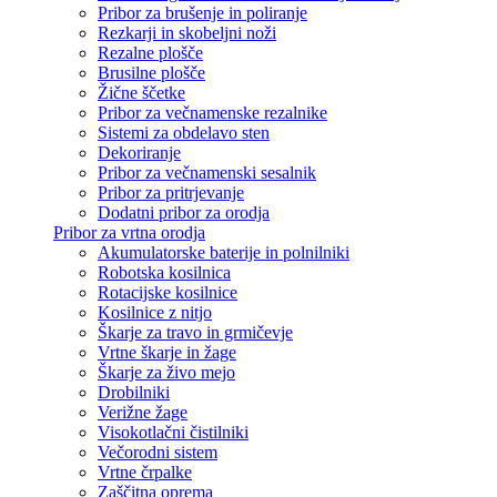
Pribor za brušenje in poliranje
Rezkarji in skobeljni noži
Rezalne plošče
Brusilne plošče
Žične ščetke
Pribor za večnamenske rezalnike
Sistemi za obdelavo sten
Dekoriranje
Pribor za večnamenski sesalnik
Pribor za pritrjevanje
Dodatni pribor za orodja
Pribor za vrtna orodja
Akumulatorske baterije in polnilniki
Robotska kosilnica
Rotacijske kosilnice
Kosilnice z nitjo
Škarje za travo in grmičevje
Vrtne škarje in žage
Škarje za živo mejo
Drobilniki
Verižne žage
Visokotlačni čistilniki
Večorodni sistem
Vrtne črpalke
Zaščitna oprema