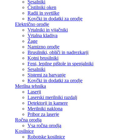
Sesalniki
Čistilniki oken
Radii in svetilke
Kovčki in dodatki za orodje
Električno orodje
Vrtalniki in vijačniki
Vrtalna kladiva
Žage
Namizno orodje
Brusilniki, obliči in nadrezkarji
Kotni brusilniki
Feni, lepilne pištole in spenjalniki
Sesalniki
Sistemi za barvanje
Kovčki in dodatki za orodje
Merilna tehnika
Laserji
Laserski merilniki razdalj
Detektorji in kamere
Merilniki naklona
Pribor za laserje
Ročna orodja
Vsa ročna orodja
Kosilnice
Robotske kosilnice