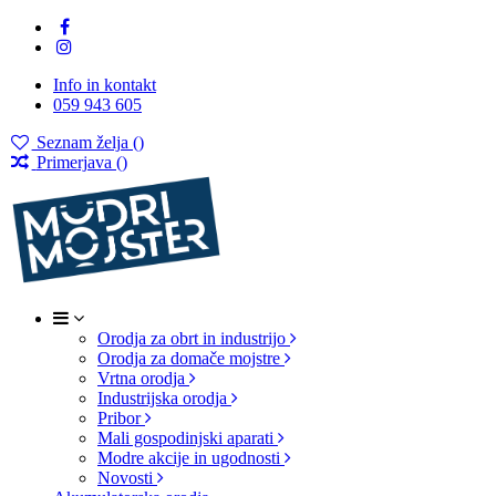
Info in kontakt
059 943 605
Seznam želja (
)
Primerjava (
)
Orodja za obrt in industrijo
Orodja za domače mojstre
Vrtna orodja
Industrijska orodja
Pribor
Mali gospodinjski aparati
Modre akcije in ugodnosti
Novosti