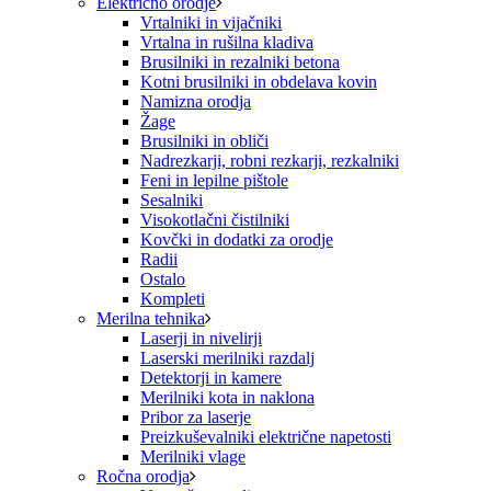
Električno orodje
Vrtalniki in vijačniki
Vrtalna in rušilna kladiva
Brusilniki in rezalniki betona
Kotni brusilniki in obdelava kovin
Namizna orodja
Žage
Brusilniki in obliči
Nadrezkarji, robni rezkarji, rezkalniki
Feni in lepilne pištole
Sesalniki
Visokotlačni čistilniki
Kovčki in dodatki za orodje
Radii
Ostalo
Kompleti
Merilna tehnika
Laserji in nivelirji
Laserski merilniki razdalj
Detektorji in kamere
Merilniki kota in naklona
Pribor za laserje
Preizkuševalniki električne napetosti
Merilniki vlage
Ročna orodja