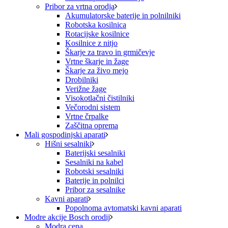
Pribor za vrtna orodja
Akumulatorske baterije in polnilniki
Robotska kosilnica
Rotacijske kosilnice
Kosilnice z nitjo
Škarje za travo in grmičevje
Vrtne škarje in žage
Škarje za živo mejo
Drobilniki
Verižne žage
Visokotlačni čistilniki
Večorodni sistem
Vrtne črpalke
Zaščitna oprema
Mali gospodinjski aparati
Hišni sesalniki
Baterijski sesalniki
Sesalniki na kabel
Robotski sesalniki
Baterije in polnilci
Pribor za sesalnike
Kavni aparati
Popolnoma avtomatski kavni aparati
Modre akcije Bosch orodij
Modra cena