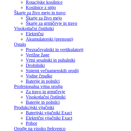
Rotacijske kosilnice
Kosilnice z nitjo
Škarje za živo mejo in travo
Škarje za živo mejo
Škarje za grmičevje in travo
Visokotlačni čistilniki
Električni
Akumulatorski (prenosni)
Ostalo
Prezračevalniki in vertikulatorji
Verižne žage
Vrtni sesalniki in puhalniki
Drobilniki
Sistemi večnamenskih orodij
Vodne črpalke
Baterije in polnilci
Profesionalna vrtna orodja
Za travo in grmičevje
Visokotlačni čistilniki
Baterije in polnilci
Produkcijski vijačniki
Baterijski vijačniki Exact
Električni vijačniki Exact
Pribor
Orodje na visoko frekvenco