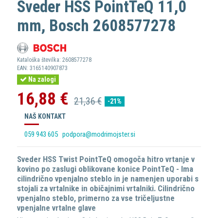
Sveder HSS PointTeQ 11,0
mm, Bosch 2608577278
Kataloška številka:
2608577278
EAN:
3165140907873
Na zalogi
16,88 €
21,36 €
-21%
NAŠ KONTAKT
059 943 605
podpora@modrimojster.si
Sveder HSS Twist PointTeQ omogoča hitro vrtanje v
kovino po zaslugi oblikovane konice PointTeQ - Ima
cilindrično vpenjalno steblo in je namenjen uporabi s
stojali za vrtalnike in običajnimi vrtalniki. Cilindrično
vpenjalno steblo, primerno za vse tričeljustne
vpenjalne vrtalne glave