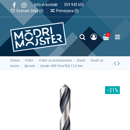
Info in kontakt
059 943 605
Seznam želja (
0
)
Primerjava (
0
)
0
Domov
Pribor
Pribor za profesionalce
Svedri
Svedri za
kovino
Spiralni
Sveder HSS PointTeQ 11,0 mm
−21%