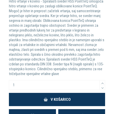
Hitro vrtanje v kovino - Spiralasti sveder HSS PointTeQ omogoča
hitro vrtanje v kovino po zaslugi oblikovane konice PointTeQ.
Mogoč je hiter in preprost začetek vrtanja, saj samocentriranje
preprečuje opletanje svedra. Ker je vrtanje hitro, se sveder manj
segreva in manj obrabi. Oblikovana konica PointTeQ ohranja
ostrino in zagotavlja trajno obstojnost. Sveder je primeren za
vrtanje predhodnih lukenj ter za predvrtanje v legirano in
nelegirano jeklo, neželezne kovine, lito jeklo, lito železo in
plastiko. Ima cilindrično vpenjalno steblo in je namenjen uporabi s
stojali za vrtalnike in običajnimi vrtalniki. Nevarnost zloma je
majhna, zlasti pri svedrih s premeri pod 6 mm, saj ima sveder zelo
elastično telo. Spirala s črno oksidno prevleko zagotavlja hitro
odstranjevanje odrezkov. Spiralasti sveder HSS PointTeQ je
izdelan po standardu DIN 338. Sveder tipa N (nagib spirale) s 135-
stopinjsko konico. Cilindrično vpenjalno steblo, primerno za vse
tričeljustne vpenjalne vrtalne glave
V KOŠARICO