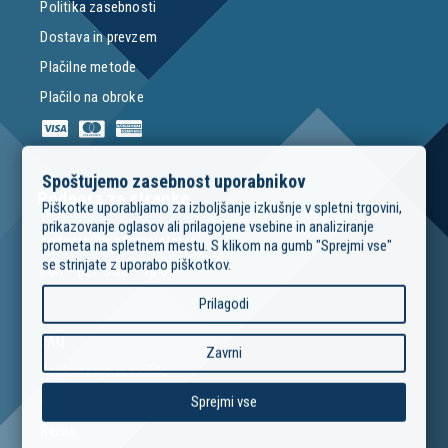
Politika zasebnosti
Dostava in prevzem
Plačilne metode
Plačilo na obroke
Spoštujemo zasebnost uporabnikov
Podpora za stranke
Piškotke uporabljamo za izboljšanje izkušnje v spletni trgovini,
prikazovanje oglasov ali prilagojene vsebine in analiziranje
podpora@modrimojster.si
prometa na spletnem mestu. S klikom na gumb "Sprejmi vse"
se strinjate z uporabo piškotkov.
pon – pet: 9:00 – 16:00
Prilagodi
FAQ
Zavrni
Reklamacije in vračila
Izposoja orodja
Sprejmi vse
Servis