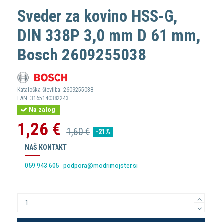
Sveder za kovino HSS-G,
DIN 338P 3,0 mm D 61 mm,
Bosch 2609255038
Kataloška številka:
2609255038
EAN:
3165140382243
Na zalogi
1,26 €
1,60 €
-21%
NAŠ KONTAKT
059 943 605
podpora@modrimojster.si