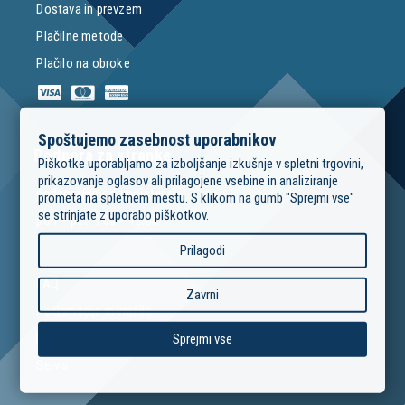
Dostava in prevzem
Plačilne metode
Plačilo na obroke
Spoštujemo zasebnost uporabnikov
Podpora za stranke
Piškotke uporabljamo za izboljšanje izkušnje v spletni trgovini,
prikazovanje oglasov ali prilagojene vsebine in analiziranje
podpora@modrimojster.si
prometa na spletnem mestu. S klikom na gumb "Sprejmi vse"
se strinjate z uporabo piškotkov.
pon – pet: 9:00 – 16:00
Prilagodi
FAQ
Zavrni
Reklamacije in vračila
Izposoja orodja
Sprejmi vse
Servis