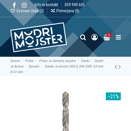
Info in kontakt
059 943 605
Seznam želja (
0
)
Primerjava (
0
)
0
Domov
Pribor
Pribor za domače mojstre
Svedri
Svedri
za kovino
Spiralni
Sveder za kovino HSS-G, DIN 338P 3,0 mm
D 61 mm
−21%