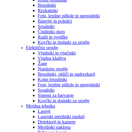
Brusilniki
Rezkalniki
Feni, lepilne pištole in spenjalniki
Baterije in polnilci
Sesalniki
Čistilniki oken
Radii in svetilke
Kovčki in dodatki za orodje
Električno orodje
Vrtalniki in vijačniki
Vrtalna kladiva
Žage
Namizno orodje
Brusilniki, obliči in nadrezkarji
Kotni brusilniki
Feni, lepilne pištole in spenjalniki
Sesalniki
Sistemi za barvanje
Kovčki in dodatki za orodje
Merilna tehnika
Laserji
Laserski merilniki razdalj
Detektorji in kamere
Merilniki naklona