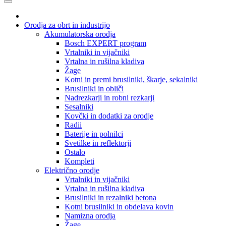
Orodja za obrt in industrijo
Akumulatorska orodja
Bosch EXPERT program
Vrtalniki in vijačniki
Vrtalna in rušilna kladiva
Žage
Kotni in premi brusilniki, škarje, sekalniki
Brusilniki in obliči
Nadrezkarji in robni rezkarji
Sesalniki
Kovčki in dodatki za orodje
Radii
Baterije in polnilci
Svetilke in reflektorji
Ostalo
Kompleti
Električno orodje
Vrtalniki in vijačniki
Vrtalna in rušilna kladiva
Brusilniki in rezalniki betona
Kotni brusilniki in obdelava kovin
Namizna orodja
Žage