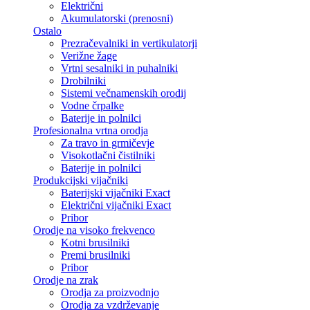
Električni
Akumulatorski (prenosni)
Ostalo
Prezračevalniki in vertikulatorji
Verižne žage
Vrtni sesalniki in puhalniki
Drobilniki
Sistemi večnamenskih orodij
Vodne črpalke
Baterije in polnilci
Profesionalna vrtna orodja
Za travo in grmičevje
Visokotlačni čistilniki
Baterije in polnilci
Produkcijski vijačniki
Baterijski vijačniki Exact
Električni vijačniki Exact
Pribor
Orodje na visoko frekvenco
Kotni brusilniki
Premi brusilniki
Pribor
Orodje na zrak
Orodja za proizvodnjo
Orodja za vzdrževanje