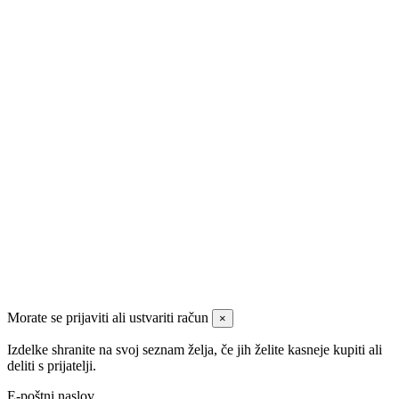
FAQ
Reklamacije in vračila
Izposoja orodja
Servis
Sledite nam
Morate se prijaviti ali ustvariti račun
×
Izdelke shranite na svoj seznam želja, če jih želite kasneje kupiti ali
deliti s prijatelji.
E-poštni naslov