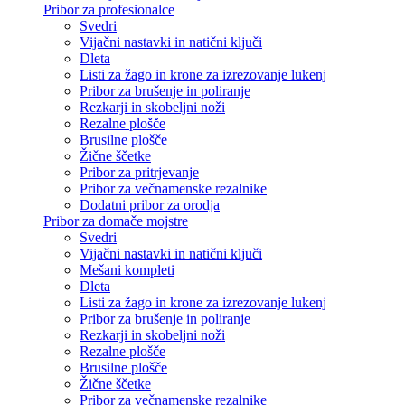
Pribor za profesionalce
Svedri
Vijačni nastavki in natični ključi
Dleta
Listi za žago in krone za izrezovanje lukenj
Pribor za brušenje in poliranje
Rezkarji in skobeljni noži
Rezalne plošče
Brusilne plošče
Žične ščetke
Pribor za pritrjevanje
Pribor za večnamenske rezalnike
Dodatni pribor za orodja
Pribor za domače mojstre
Svedri
Vijačni nastavki in natični ključi
Mešani kompleti
Dleta
Listi za žago in krone za izrezovanje lukenj
Pribor za brušenje in poliranje
Rezkarji in skobeljni noži
Rezalne plošče
Brusilne plošče
Žične ščetke
Pribor za večnamenske rezalnike