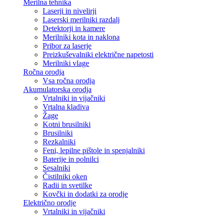
Merilna tehnika
Laserji in nivelirji
Laserski merilniki razdalj
Detektorji in kamere
Merilniki kota in naklona
Pribor za laserje
Preizkuševalniki električne napetosti
Merilniki vlage
Ročna orodja
Vsa ročna orodja
Akumulatorska orodja
Vrtalniki in vijačniki
Vrtalna kladiva
Žage
Kotni brusilniki
Brusilniki
Rezkalniki
Feni, lepilne pištole in spenjalniki
Baterije in polnilci
Sesalniki
Čistilniki oken
Radii in svetilke
Kovčki in dodatki za orodje
Električno orodje
Vrtalniki in vijačniki