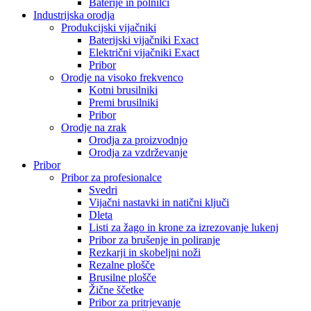
Baterije in polnilci
Industrijska orodja
Produkcijski vijačniki
Baterijski vijačniki Exact
Električni vijačniki Exact
Pribor
Orodje na visoko frekvenco
Kotni brusilniki
Premi brusilniki
Pribor
Orodje na zrak
Orodja za proizvodnjo
Orodja za vzdrževanje
Pribor
Pribor za profesionalce
Svedri
Vijačni nastavki in natični ključi
Dleta
Listi za žago in krone za izrezovanje lukenj
Pribor za brušenje in poliranje
Rezkarji in skobeljni noži
Rezalne plošče
Brusilne plošče
Žične ščetke
Pribor za pritrjevanje