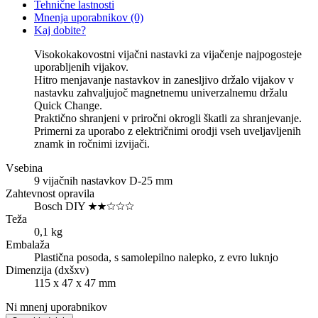
Tehnične lastnosti
Mnenja uporabnikov
(0)
Kaj dobite?
Visokokakovostni vijačni nastavki za vijačenje najpogosteje
uporabljenih vijakov.
Hitro menjavanje nastavkov in zanesljivo držalo vijakov v
nastavku zahvaljujoč magnetnemu univerzalnemu držalu
Quick Change.
Praktično shranjeni v priročni okrogli škatli za shranjevanje.
Primerni za uporabo z električnimi orodji vseh uveljavljenih
znamk in ročnimi izvijači.
Vsebina
9 vijačnih nastavkov D-25 mm
Zahtevnost opravila
Bosch DIY ★★☆☆☆
Teža
0,1 kg
Embalaža
Plastična posoda, s samolepilno nalepko, z evro luknjo
Dimenzija (dxšxv)
115 x 47 x 47 mm
Ni mnenj uporabnikov