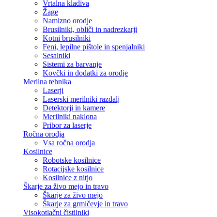
Vrtalna kladiva
Žage
Namizno orodje
Brusilniki, obliči in nadrezkarji
Kotni brusilniki
Feni, lepilne pištole in spenjalniki
Sesalniki
Sistemi za barvanje
Kovčki in dodatki za orodje
Merilna tehnika
Laserji
Laserski merilniki razdalj
Detektorji in kamere
Merilniki naklona
Pribor za laserje
Ročna orodja
Vsa ročna orodja
Kosilnice
Robotske kosilnice
Rotacijske kosilnice
Kosilnice z nitjo
Škarje za živo mejo in travo
Škarje za živo mejo
Škarje za grmičevje in travo
Visokotlačni čistilniki