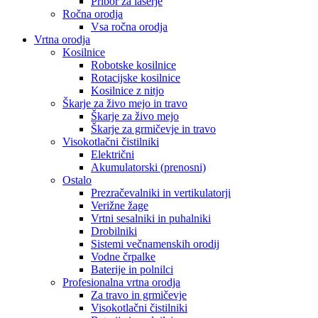
Pribor za laserje
Ročna orodja
Vsa ročna orodja
Vrtna orodja
Kosilnice
Robotske kosilnice
Rotacijske kosilnice
Kosilnice z nitjo
Škarje za živo mejo in travo
Škarje za živo mejo
Škarje za grmičevje in travo
Visokotlačni čistilniki
Električni
Akumulatorski (prenosni)
Ostalo
Prezračevalniki in vertikulatorji
Verižne žage
Vrtni sesalniki in puhalniki
Drobilniki
Sistemi večnamenskih orodij
Vodne črpalke
Baterije in polnilci
Profesionalna vrtna orodja
Za travo in grmičevje
Visokotlačni čistilniki