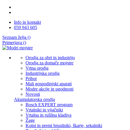
Info in kontakt
059 943 605
Seznam želja (
)
Primerjava (
)
Orodja za obrt in industrijo
Orodja za domače mojstre
Vrtna orodja
Industrijska orodja
Pribor
Mali gospodinjski aparati
Modre akcije in ugodnosti
Novosti
Akumulatorska orodja
Bosch EXPERT program
Vrtalniki in vijačniki
Vrtalna in rušilna kladiva
Žage
Kotni in premi brusilniki, škarje, sekalniki