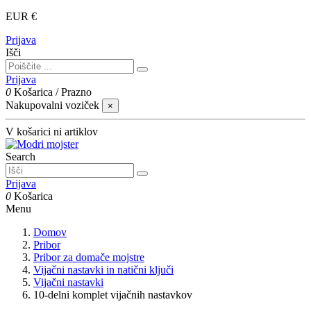
EUR €
Prijava
Išči
Prijava
0
Košarica
/
Prazno
Nakupovalni voziček
×
V košarici ni artiklov
Search
Prijava
0
Košarica
Menu
Domov
Pribor
Pribor za domače mojstre
Vijačni nastavki in natični ključi
Vijačni nastavki
10-delni komplet vijačnih nastavkov