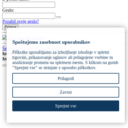
Geslo:
Pozabil svoje geslo?
Prijava
Sign in with Google
Spoštujemo zasebnost uporabnikov
Še nimate računa? Ustvarite ga tu
Piškotke uporabljamo za izboljšanje izkušnje v spletni
Izdelek je dodan na seznam želja
trgovini, prikazovanje oglasov ali prilagojene vsebine in
Izdelek dodan v primerjavo.
analiziranje prometa na spletnem mestu. S klikom na gumb
"Sprejmi vse" se strinjate z uporabo piškotkov.
Prilagodi
Zavrni
Sprejmi vse