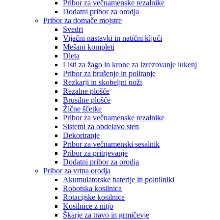
Pribor za večnamenske rezalnike
Dodatni pribor za orodja
Pribor za domače mojstre
Svedri
Vijačni nastavki in natični ključi
Mešani kompleti
Dleta
Listi za žago in krone za izrezovanje lukenj
Pribor za brušenje in poliranje
Rezkarji in skobeljni noži
Rezalne plošče
Brusilne plošče
Žične ščetke
Pribor za večnamenske rezalnike
Sistemi za obdelavo sten
Dekoriranje
Pribor za večnamenski sesalnik
Pribor za pritrjevanje
Dodatni pribor za orodja
Pribor za vrtna orodja
Akumulatorske baterije in polnilniki
Robotska kosilnica
Rotacijske kosilnice
Kosilnice z nitjo
Škarje za travo in grmičevje