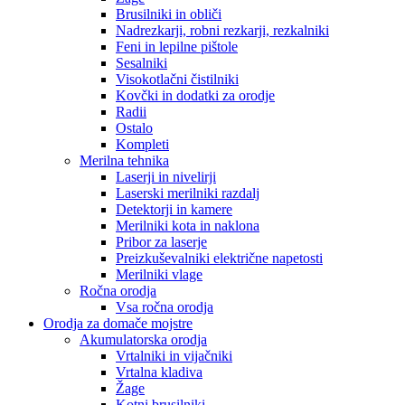
Brusilniki in obliči
Nadrezkarji, robni rezkarji, rezkalniki
Feni in lepilne pištole
Sesalniki
Visokotlačni čistilniki
Kovčki in dodatki za orodje
Radii
Ostalo
Kompleti
Merilna tehnika
Laserji in nivelirji
Laserski merilniki razdalj
Detektorji in kamere
Merilniki kota in naklona
Pribor za laserje
Preizkuševalniki električne napetosti
Merilniki vlage
Ročna orodja
Vsa ročna orodja
Orodja za domače mojstre
Akumulatorska orodja
Vrtalniki in vijačniki
Vrtalna kladiva
Žage
Kotni brusilniki