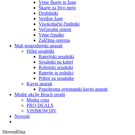
Vrtne škarje in žage
Škarje za živo mejo
Drobilniki
Verižne žage
Visokotlačni čistilniki
Večorodni sistem
Vrtne črpalke
Zaščitna oprema
Mali gospodinjski aparati
Hišni sesalniki
Baterijski sesalniki
Sesalniki na kabel
Robotski sesalniki
Baterije in polnilci
Pribor za sesalnike
Kavni aparati
Popolnoma avtomatski kavni aparati
Modre akcije Bosch orodij
Modra cena
PRO DEALS
VISIMOW18V
Novosti
Slovenščina