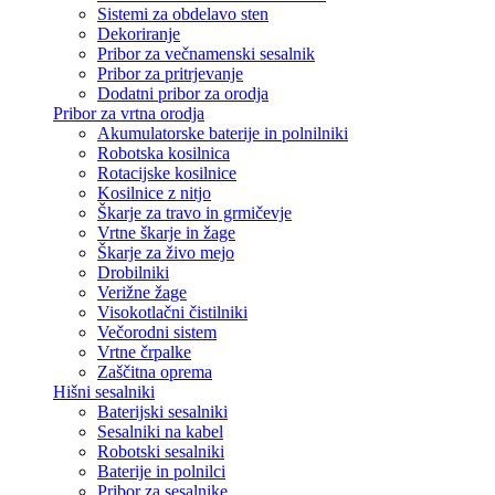
Sistemi za obdelavo sten
Dekoriranje
Pribor za večnamenski sesalnik
Pribor za pritrjevanje
Dodatni pribor za orodja
Pribor za vrtna orodja
Akumulatorske baterije in polnilniki
Robotska kosilnica
Rotacijske kosilnice
Kosilnice z nitjo
Škarje za travo in grmičevje
Vrtne škarje in žage
Škarje za živo mejo
Drobilniki
Verižne žage
Visokotlačni čistilniki
Večorodni sistem
Vrtne črpalke
Zaščitna oprema
Hišni sesalniki
Baterijski sesalniki
Sesalniki na kabel
Robotski sesalniki
Baterije in polnilci
Pribor za sesalnike