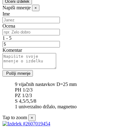
Oceni izdelek
Napiši mnenje
×
Ime
Ocena
1 - 5
Komentar
9 vijačnih nastavkov D=25 mm
PH 1/2/3
PZ 1/2/3
S 4,5/5,5/8
1 univerzalno držalo, magnetno
Tap to zoom
×