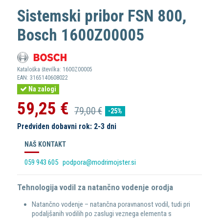
Sistemski pribor FSN 800,
Bosch 1600Z00005
Kataloška številka:
1600Z00005
EAN:
3165140608022
Na zalogi
59,25 €
79,00 €
-25%
Predviden dobavni rok: 2-3 dni
NAŠ KONTAKT
059 943 605
podpora@modrimojster.si
Tehnologija vodil za natančno vodenje orodja
Natančno vodenje – natančna poravnanost vodil, tudi pri
podaljšanih vodilih po zaslugi veznega elementa s