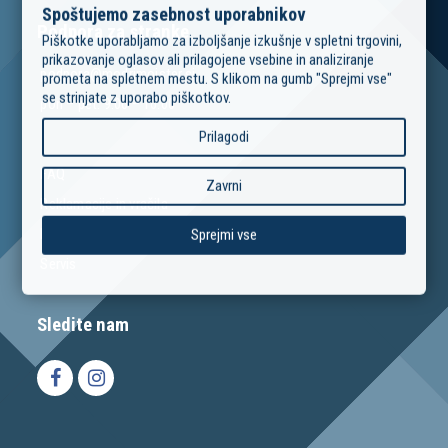
Spoštujemo zasebnost uporabnikov
Podpora za stranke
Piškotke uporabljamo za izboljšanje izkušnje v spletni trgovini,
prikazovanje oglasov ali prilagojene vsebine in analiziranje
podpora@modrimojster.si
prometa na spletnem mestu. S klikom na gumb "Sprejmi vse"
se strinjate z uporabo piškotkov.
pon – pet: 9:00 – 16:00
Prilagodi
FAQ
Zavrni
Reklamacije in vračila
Izposoja orodja
Sprejmi vse
Servis
Sledite nam