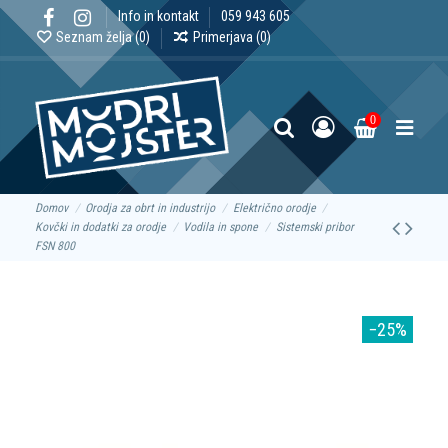
Info in kontakt
059 943 605
Seznam želja (
0
)
Primerjava (
0
)
0
Domov
Orodja za obrt in industrijo
Električno orodje
Kovčki in dodatki za orodje
Vodila in spone
Sistemski pribor
FSN 800
−25%