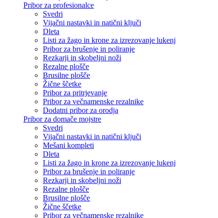
Pribor za profesionalce
Svedri
Vijačni nastavki in natični ključi
Dleta
Listi za žago in krone za izrezovanje lukenj
Pribor za brušenje in poliranje
Rezkarji in skobeljni noži
Rezalne plošče
Brusilne plošče
Žične ščetke
Pribor za pritrjevanje
Pribor za večnamenske rezalnike
Dodatni pribor za orodja
Pribor za domače mojstre
Svedri
Vijačni nastavki in natični ključi
Mešani kompleti
Dleta
Listi za žago in krone za izrezovanje lukenj
Pribor za brušenje in poliranje
Rezkarji in skobeljni noži
Rezalne plošče
Brusilne plošče
Žične ščetke
Pribor za večnamenske rezalnike