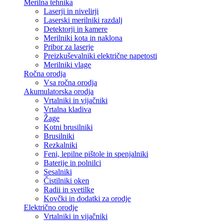
Merilna tehnika
Laserji in nivelirji
Laserski merilniki razdalj
Detektorji in kamere
Merilniki kota in naklona
Pribor za laserje
Preizkuševalniki električne napetosti
Merilniki vlage
Ročna orodja
Vsa ročna orodja
Akumulatorska orodja
Vrtalniki in vijačniki
Vrtalna kladiva
Žage
Kotni brusilniki
Brusilniki
Rezkalniki
Feni, lepilne pištole in spenjalniki
Baterije in polnilci
Sesalniki
Čistilniki oken
Radii in svetilke
Kovčki in dodatki za orodje
Električno orodje
Vrtalniki in vijačniki