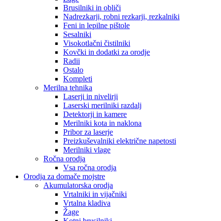
Brusilniki in obliči
Nadrezkarji, robni rezkarji, rezkalniki
Feni in lepilne pištole
Sesalniki
Visokotlačni čistilniki
Kovčki in dodatki za orodje
Radii
Ostalo
Kompleti
Merilna tehnika
Laserji in nivelirji
Laserski merilniki razdalj
Detektorji in kamere
Merilniki kota in naklona
Pribor za laserje
Preizkuševalniki električne napetosti
Merilniki vlage
Ročna orodja
Vsa ročna orodja
Orodja za domače mojstre
Akumulatorska orodja
Vrtalniki in vijačniki
Vrtalna kladiva
Žage
Kotni brusilniki