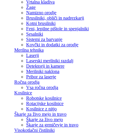
Vrtalna kladiva
Žage
Namizno orodje
Brusilniki, obliči in nadrezkarji
Kotni brusilniki
Feni, lepilne pištole in spenjalniki
Sesalniki
Sistemi za barvanje
Kovčki in dodatki za orodje
Merilna tehnika
Laserji
Laserski merilniki razdalj
Detektorji in kamere
Merilniki naklona
Pribor za laserje
Ročna orodja
Vsa ročna orodja
Kosilnice
Robotske kosilnice
Rotacijske kosilnice
Kosilnice z nitjo
Škarje za živo mejo in travo
Škarje za živo mejo
Škarje za grmičevje in travo
Visokotlačni čistilniki