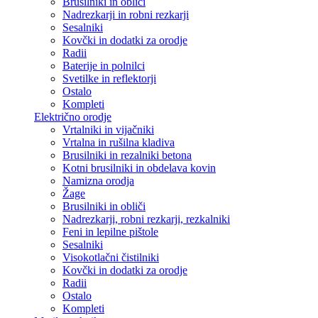
Brusilniki in obliči
Nadrezkarji in robni rezkarji
Sesalniki
Kovčki in dodatki za orodje
Radii
Baterije in polnilci
Svetilke in reflektorji
Ostalo
Kompleti
Električno orodje
Vrtalniki in vijačniki
Vrtalna in rušilna kladiva
Brusilniki in rezalniki betona
Kotni brusilniki in obdelava kovin
Namizna orodja
Žage
Brusilniki in obliči
Nadrezkarji, robni rezkarji, rezkalniki
Feni in lepilne pištole
Sesalniki
Visokotlačni čistilniki
Kovčki in dodatki za orodje
Radii
Ostalo
Kompleti