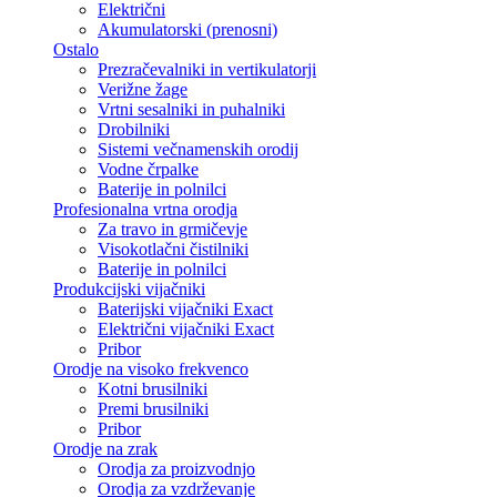
Električni
Akumulatorski (prenosni)
Ostalo
Prezračevalniki in vertikulatorji
Verižne žage
Vrtni sesalniki in puhalniki
Drobilniki
Sistemi večnamenskih orodij
Vodne črpalke
Baterije in polnilci
Profesionalna vrtna orodja
Za travo in grmičevje
Visokotlačni čistilniki
Baterije in polnilci
Produkcijski vijačniki
Baterijski vijačniki Exact
Električni vijačniki Exact
Pribor
Orodje na visoko frekvenco
Kotni brusilniki
Premi brusilniki
Pribor
Orodje na zrak
Orodja za proizvodnjo
Orodja za vzdrževanje