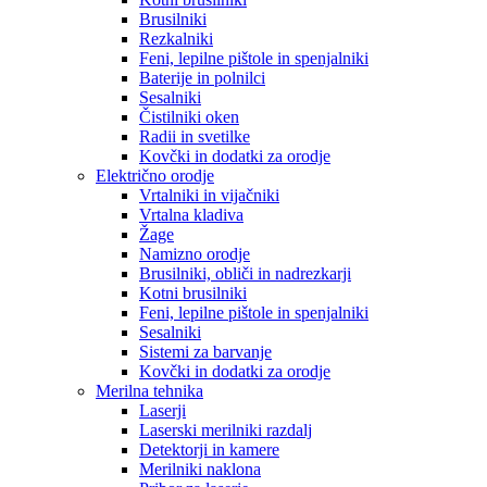
Brusilniki
Rezkalniki
Feni, lepilne pištole in spenjalniki
Baterije in polnilci
Sesalniki
Čistilniki oken
Radii in svetilke
Kovčki in dodatki za orodje
Električno orodje
Vrtalniki in vijačniki
Vrtalna kladiva
Žage
Namizno orodje
Brusilniki, obliči in nadrezkarji
Kotni brusilniki
Feni, lepilne pištole in spenjalniki
Sesalniki
Sistemi za barvanje
Kovčki in dodatki za orodje
Merilna tehnika
Laserji
Laserski merilniki razdalj
Detektorji in kamere
Merilniki naklona