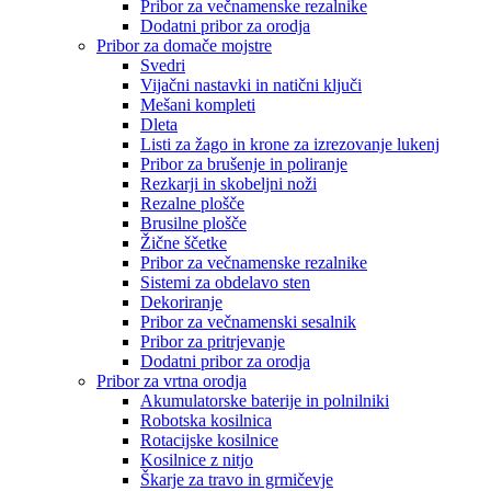
Pribor za večnamenske rezalnike
Dodatni pribor za orodja
Pribor za domače mojstre
Svedri
Vijačni nastavki in natični ključi
Mešani kompleti
Dleta
Listi za žago in krone za izrezovanje lukenj
Pribor za brušenje in poliranje
Rezkarji in skobeljni noži
Rezalne plošče
Brusilne plošče
Žične ščetke
Pribor za večnamenske rezalnike
Sistemi za obdelavo sten
Dekoriranje
Pribor za večnamenski sesalnik
Pribor za pritrjevanje
Dodatni pribor za orodja
Pribor za vrtna orodja
Akumulatorske baterije in polnilniki
Robotska kosilnica
Rotacijske kosilnice
Kosilnice z nitjo
Škarje za travo in grmičevje