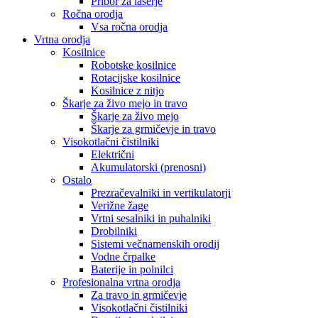
Pribor za laserje
Ročna orodja
Vsa ročna orodja
Vrtna orodja
Kosilnice
Robotske kosilnice
Rotacijske kosilnice
Kosilnice z nitjo
Škarje za živo mejo in travo
Škarje za živo mejo
Škarje za grmičevje in travo
Visokotlačni čistilniki
Električni
Akumulatorski (prenosni)
Ostalo
Prezračevalniki in vertikulatorji
Verižne žage
Vrtni sesalniki in puhalniki
Drobilniki
Sistemi večnamenskih orodij
Vodne črpalke
Baterije in polnilci
Profesionalna vrtna orodja
Za travo in grmičevje
Visokotlačni čistilniki