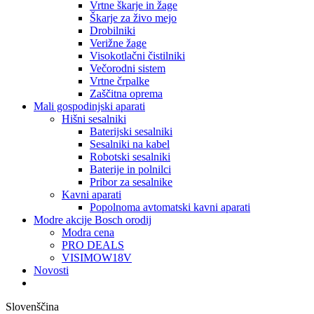
Vrtne škarje in žage
Škarje za živo mejo
Drobilniki
Verižne žage
Visokotlačni čistilniki
Večorodni sistem
Vrtne črpalke
Zaščitna oprema
Mali gospodinjski aparati
Hišni sesalniki
Baterijski sesalniki
Sesalniki na kabel
Robotski sesalniki
Baterije in polnilci
Pribor za sesalnike
Kavni aparati
Popolnoma avtomatski kavni aparati
Modre akcije Bosch orodij
Modra cena
PRO DEALS
VISIMOW18V
Novosti
Slovenščina