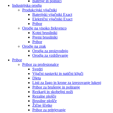
Baterije in polnilci
Industrijska orodja
Produkcijski vijačniki
Baterijski vijačniki Exact
Električni vijačniki Exact
Pribor
Orodje na visoko frekvenco
Kotni brusilniki
Premi brusilniki
Pribor
Orodje na zrak
Orodja za proizvodnjo
Orodja za vzdrževanje
Pribor
Pribor za profesionalce
Svedri
Vijačni nastavki in natični ključi
Dleta
Listi za žago in krone za izrezovanje lukenj
Pribor za brušenje in poliranje
Rezkarji in skobeljni noži
Rezalne plošče
Brusilne plošče
Žične ščetke
Pribor za pritrjevanje