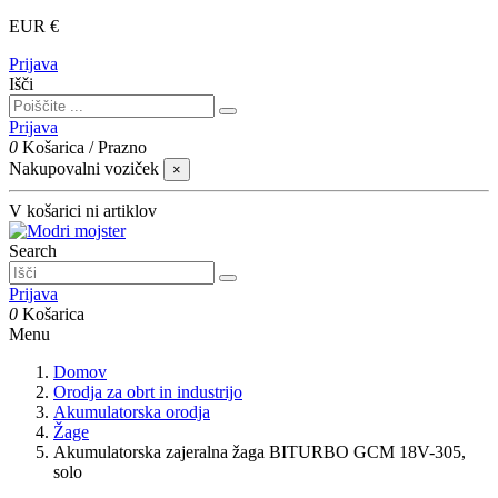
EUR €
Prijava
Išči
Prijava
0
Košarica
/
Prazno
Nakupovalni voziček
×
V košarici ni artiklov
Search
Prijava
0
Košarica
Menu
Domov
Orodja za obrt in industrijo
Akumulatorska orodja
Žage
Akumulatorska zajeralna žaga BITURBO GCM 18V-305,
solo