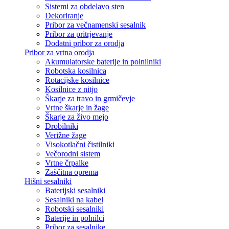
Sistemi za obdelavo sten
Dekoriranje
Pribor za večnamenski sesalnik
Pribor za pritrjevanje
Dodatni pribor za orodja
Pribor za vrtna orodja
Akumulatorske baterije in polnilniki
Robotska kosilnica
Rotacijske kosilnice
Kosilnice z nitjo
Škarje za travo in grmičevje
Vrtne škarje in žage
Škarje za živo mejo
Drobilniki
Verižne žage
Visokotlačni čistilniki
Večorodni sistem
Vrtne črpalke
Zaščitna oprema
Hišni sesalniki
Baterijski sesalniki
Sesalniki na kabel
Robotski sesalniki
Baterije in polnilci
Pribor za sesalnike