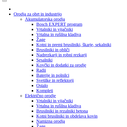
Orodja za obrt in industrijo
Akumulatorska orodja
Bosch EXPERT program
Vrtalniki in vijačniki
Vrtalna in rušilna kladiva
Žage
Kotni in premi brusilniki, škarje, sekalniki
Brusilniki in obliči
Nadrezkarji in robni rezkarji
Sesalniki
Kovčki in dodatki za orodje
Radii
Baterije in polnilci
Svetilke in reflektorji
Ostalo
Kompleti
Električno orodje
Vrtalniki in vijačniki
Vrtalna in rušilna kladiva
Brusilniki in rezalniki betona
Kotni brusilniki in obdelava kovin
Namizna orodja
Žage