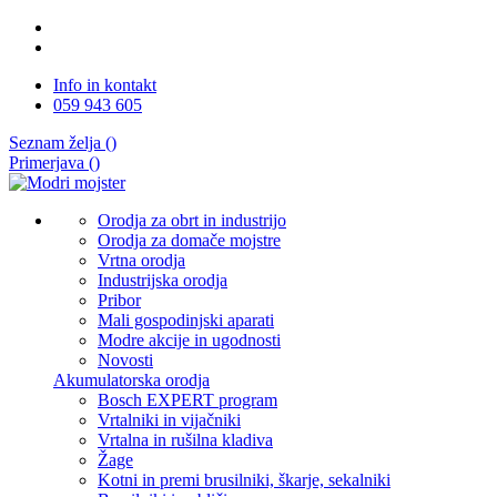
Info in kontakt
059 943 605
Seznam želja (
)
Primerjava (
)
Orodja za obrt in industrijo
Orodja za domače mojstre
Vrtna orodja
Industrijska orodja
Pribor
Mali gospodinjski aparati
Modre akcije in ugodnosti
Novosti
Akumulatorska orodja
Bosch EXPERT program
Vrtalniki in vijačniki
Vrtalna in rušilna kladiva
Žage
Kotni in premi brusilniki, škarje, sekalniki