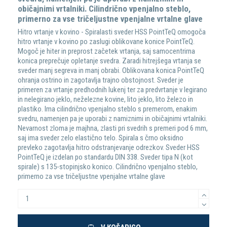
običajnimi vrtalniki. Cilindrično vpenjalno steblo,
primerno za vse tričeljustne vpenjalne vrtalne glave
Hitro vrtanje v kovino - Spiralasti sveder HSS PointTeQ omogoča
hitro vrtanje v kovino po zaslugi oblikovane konice PointTeQ.
Mogoč je hiter in preprost začetek vrtanja, saj samocentrirna
konica preprečuje opletanje svedra. Zaradi hitrejšega vrtanja se
sveder manj segreva in manj obrabi. Oblikovana konica PointTeQ
ohranja ostrino in zagotavlja trajno obstojnost. Sveder je
primeren za vrtanje predhodnih lukenj ter za predvrtanje v legirano
in nelegirano jeklo, neželezne kovine, lito jeklo, lito železo in
plastiko. Ima cilindrično vpenjalno steblo s premerom, enakim
svedru, namenjen pa je uporabi z namiznimi in običajnimi vrtalniki.
Nevarnost zloma je majhna, zlasti pri svedrih s premeri pod 6 mm,
saj ima sveder zelo elastično telo. Spirala s črno oksidno
prevleko zagotavlja hitro odstranjevanje odrezkov. Sveder HSS
PointTeQ je izdelan po standardu DIN 338. Sveder tipa N (kot
spirale) s 135-stopinjsko konico. Cilindrično vpenjalno steblo,
primerno za vse tričeljustne vpenjalne vrtalne glave