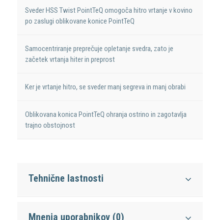
Sveder HSS Twist PointTeQ omogoča hitro vrtanje v kovino
po zaslugi oblikovane konice PointTeQ
Samocentriranje preprečuje opletanje svedra, zato je
začetek vrtanja hiter in preprost
Ker je vrtanje hitro, se sveder manj segreva in manj obrabi
Oblikovana konica PointTeQ ohranja ostrino in zagotavlja
trajno obstojnost
Tehnične lastnosti
Mnenja uporabnikov (0)