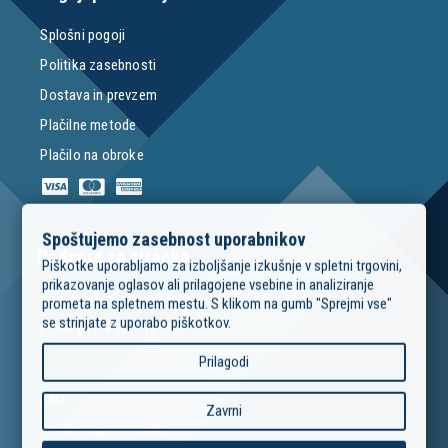
Splošni pogoji
Politika zasebnosti
Dostava in prevzem
Plačilne metode
Plačilo na obroke
Spoštujemo zasebnost uporabnikov
Podpora za stranke
Piškotke uporabljamo za izboljšanje izkušnje v spletni trgovini,
prikazovanje oglasov ali prilagojene vsebine in analiziranje
podpora@modrimojster.si
prometa na spletnem mestu. S klikom na gumb "Sprejmi vse"
se strinjate z uporabo piškotkov.
pon – pet: 9:00 – 16:00
Prilagodi
FAQ
Zavrni
Reklamacije in vračila