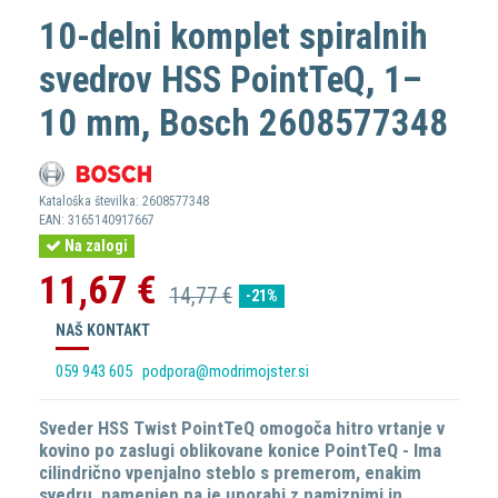
10-delni komplet spiralnih
svedrov HSS PointTeQ, 1–
10 mm, Bosch 2608577348
Kataloška številka:
2608577348
EAN:
3165140917667
Na zalogi
11,67 €
14,77 €
-21%
NAŠ KONTAKT
059 943 605
podpora@modrimojster.si
Sveder HSS Twist PointTeQ omogoča hitro vrtanje v
kovino po zaslugi oblikovane konice PointTeQ - Ima
cilindrično vpenjalno steblo s premerom, enakim
svedru, namenjen pa je uporabi z namiznimi in