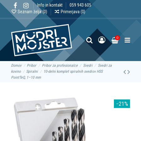
Info in kontakt
059 943 605
Seznam želja (
0
)
Primerjava (
0
)
0
Domov
Pribor
Pribor za profesionalce
Svedri
Svedri za
kovino
Spiralni
10-delni komplet spiralnih svedrov HSS
PointTeQ, 1–10 mm
−21%