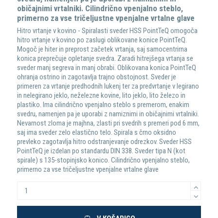
običajnimi vrtalniki. Cilindrično vpenjalno steblo,
primerno za vse tričeljustne vpenjalne vrtalne glave
Hitro vrtanje v kovino - Spiralasti sveder HSS PointTeQ omogoča
hitro vrtanje v kovino po zaslugi oblikovane konice PointTeQ.
Mogoč je hiter in preprost začetek vrtanja, saj samocentrirna
konica preprečuje opletanje svedra. Zaradi hitrejšega vrtanja se
sveder manj segreva in manj obrabi. Oblikovana konica PointTeQ
ohranja ostrino in zagotavlja trajno obstojnost. Sveder je
primeren za vrtanje predhodnih lukenj ter za predvrtanje v legirano
in nelegirano jeklo, neželezne kovine, lito jeklo, lito železo in
plastiko. Ima cilindrično vpenjalno steblo s premerom, enakim
svedru, namenjen pa je uporabi z namiznimi in običajnimi vrtalniki.
Nevarnost zloma je majhna, zlasti pri svedrih s premeri pod 6 mm,
saj ima sveder zelo elastično telo. Spirala s črno oksidno
prevleko zagotavlja hitro odstranjevanje odrezkov. Sveder HSS
PointTeQ je izdelan po standardu DIN 338. Sveder tipa N (kot
spirale) s 135-stopinjsko konico. Cilindrično vpenjalno steblo,
primerno za vse tričeljustne vpenjalne vrtalne glave