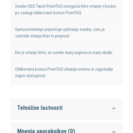
Sveder HSS Twist PointTeQ omogoča hitro vrtanje v kovino
po zaslugi oblikovane konice PointTeQ
Samocentriranje preprečuje opletanje svedra, zato je
začetek vrtanja hiter in preprost
Ker je vrtanje hitro, se sveder manj segreva in manj obrabi
Oblikovana konica PointTeQ ohranja ostrino in zagotavlja
trajno obstojnost
Tehnične lastnosti
Mnenja uporabnikov (0)