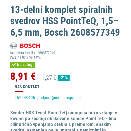
13-delni komplet spiralnih
svedrov HSS PointTeQ, 1,5–
6,5 mm, Bosch 2608577349
Kataloška številka:
2608577349
EAN:
3165140917674
Na zalogi
8,91 €
11,27 €
-21%
NAŠ KONTAKT
059 943 605
podpora@modrimojster.si
Sveder HSS Twist PointTeQ omogoča hitro vrtanje v
kovino po zaslugi oblikovane konice PointTeQ - Ima
cilindrično vpenjalno steblo s premerom, enakim
svedru, namenjen pa je uporabi z namiznimi in