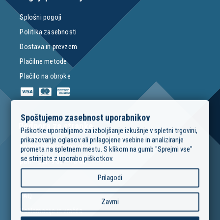
Splošni pogoji
Politika zasebnosti
Dostava in prevzem
Plačilne metode
Plačilo na obroke
Spoštujemo zasebnost uporabnikov
Podpora za stranke
Piškotke uporabljamo za izboljšanje izkušnje v spletni trgovini,
prikazovanje oglasov ali prilagojene vsebine in analiziranje
podpora@modrimojster.si
prometa na spletnem mestu. S klikom na gumb "Sprejmi vse"
se strinjate z uporabo piškotkov.
pon – pet: 9:00 – 16:00
Prilagodi
FAQ
Zavrni
Reklamacije in vračila