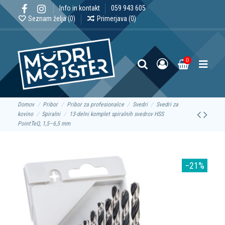
Info in kontakt
059 943 605
Seznam želja (
0
)
Primerjava (
0
)
0
Domov
Pribor
Pribor za profesionalce
Svedri
Svedri za
kovino
Spiralni
13-delni komplet spiralnih svedrov HSS
PointTeQ, 1,5–6,5 mm
−21%